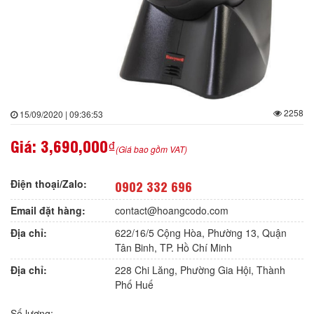
2258
15/09/2020 | 09:36:53
Giá:
3,690,000₫
(Giá bao gồm VAT)
Điện thoại/Zalo:
0902 332 696
Email đặt hàng:
contact@hoangcodo.com
Địa chỉ:
622/16/5 Cộng Hòa, Phường 13, Quận
Tân Binh, TP. Hồ Chí Minh
Địa chỉ:
228 Chi Lăng, Phường Gia Hội, Thành
Phố Huế
Số lượng: