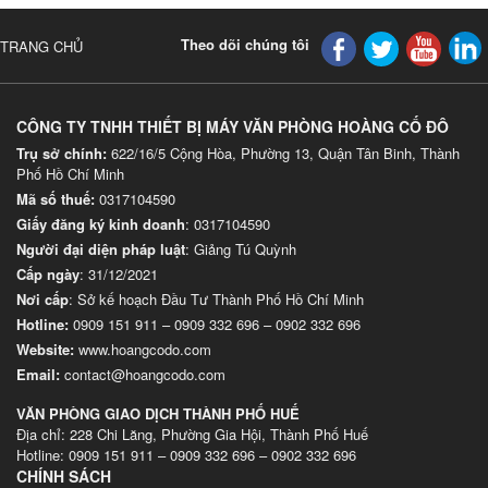
Theo dõi chúng tôi
TRANG CHỦ
CÔNG TY TNHH THIẾT BỊ MÁY VĂN PHÒNG HOÀNG CỐ ĐÔ
Trụ sở chính:
622/16/5 Cộng Hòa, Phường 13, Quận Tân Binh, Thành
Phố Hồ Chí Minh
Mã số thuế:
0317104590
Giấy đăng ký kinh doanh
: 0317104590
Người đại diện pháp luật
: Giảng Tú Quỳnh
Cấp ngày
: 31/12/2021
Nơi cấp
: Sở kế hoạch Đầu Tư Thành Phố Hồ Chí Minh
Hotline:
0909 151 911
–
0909 332 696
–
0902 332 696
Website
:
www.hoangcodo.com
Email:
contact@hoangcodo.com
VĂN PHÒNG GIAO DỊCH THÀNH PHỐ HUẾ
Địa chỉ: 228 Chi Lăng, Phường Gia Hội, Thành Phố Huế
Hotline: 0909 151 911 – 0909 332 696 – 0902 332 696
CHÍNH SÁCH