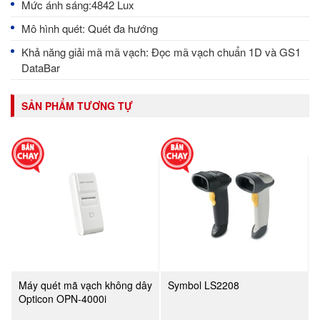
Mức ánh sáng:4842 Lux
Mô hình quét: Quét đa hướng
Khả năng giải mã mã vạch: Đọc mã vạch chuẩn 1D và GS1
DataBar
SẢN PHẨM TƯƠNG TỰ
Máy quét mã vạch không dây
Symbol LS2208
Opticon OPN-4000i