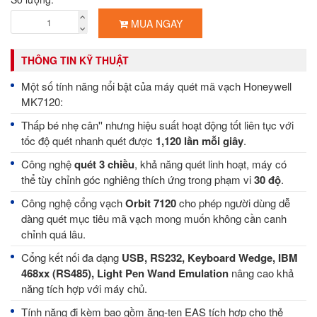
MUA NGAY
THÔNG TIN KỸ THUẬT
Một số tính năng nổi bật của máy quét mã vạch Honeywell
MK7120:
Thấp bé nhẹ cân'' nhưng hiệu suất hoạt động tốt liên tục với
tốc độ quét nhanh quét được
1,120 lần mỗi giây
.
Công nghệ
quét 3 chiều
, khả năng quét linh hoạt, máy có
thể tùy chỉnh góc nghiêng thích ứng trong phạm vi
30 độ
.
Công nghệ cổng vạch
Orbit 7120
cho phép người dùng dễ
dàng quét mục tiêu mã vạch mong muốn không cần canh
chỉnh quá lâu.
Cổng kết nối đa dạng
USB, RS232, Keyboard Wedge, IBM
468xx (RS485), Light Pen Wand Emulation
nâng cao khả
năng tích hợp với máy chủ.
Tính năng đi kèm bao gồm ăng-ten EAS tích hợp cho thẻ