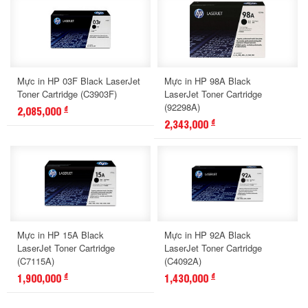
Mực in HP 03F Black LaserJet
Mực in HP 98A Black
Toner Cartridge (C3903F)
LaserJet Toner Cartridge
(92298A)
2,085,000
đ
2,343,000
đ
Mực in HP 15A Black
Mực in HP 92A Black
LaserJet Toner Cartridge
LaserJet Toner Cartridge
(C7115A)
(C4092A)
1,900,000
1,430,000
đ
đ