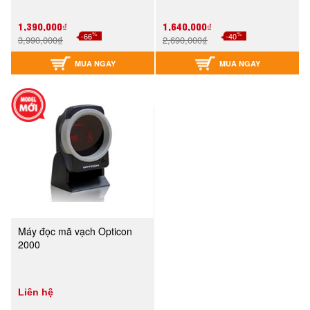
1,390,000₫
1,640,000₫
%
%
-66
-40
3,990,000₫
2,690,000₫
MUA NGAY
MUA NGAY
Máy đọc mã vạch Opticon
2000
Liên hệ