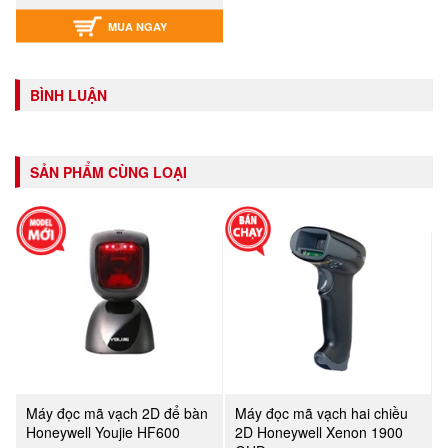
MUA NGAY
BÌNH LUẬN
SẢN PHẨM CÙNG LOẠI
Máy đọc mã vạch 2D để bàn
Máy đọc mã vạch hai chiều
Honeywell Youjie HF600
2D Honeywell Xenon 1900