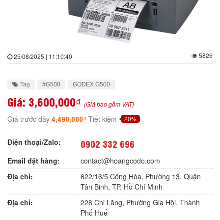
5826
25/08/2025 | 11:10:40
Tag
#G500
GODEX G500
Giá:
3,600,000₫
(Giá bao gồm VAT)
4,490,000₫
Giá trước đây
Tiết kiệm
20%
Điện thoại/Zalo:
0902 332 696
Email đặt hàng:
contact@hoangcodo.com
Địa chỉ:
622/16/5 Cộng Hòa, Phường 13, Quận
Tân Binh, TP. Hồ Chí Minh
Địa chỉ:
228 Chi Lăng, Phường Gia Hội, Thành
Phố Huế