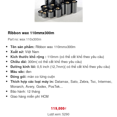
Ribbon wax 110mmx300m
Part no: wax 110x300m
Tên sản phẩm:
Ribbon wax 110mmx300m
Xuất sứ:
Việt Nam
Kích thước khổ rộng :
110mm (có thể cắt khổ theo yêu cầu)
Chiều dài:
300m( có thể cắt khổ theo yêu cầu)
Đường kính lõi:
0,5 inch (12,7mm)( có thể cắt khổ theo yêu cầu)
Màu sắc:
đen
Đóng gói:
màn co từng cuộn
Thích hợp các loại máy in:
Datamax, Sato, Zebra, Tsc, Intermec,
Monarch, Avery, Godex, PosTek...
Bảo hành: 12 tháng
Giao hàng miễn phí HCM
119,000₫
Lượt xem: 5290