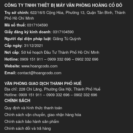
CÔNG TY TNHH THIẾT BỊ MÁY VĂN PHÒNG HOÀNG CỐ ĐÔ
Trụ sở chính:
622/16/5 Cộng Hòa, Phường 13, Quận Tân Binh, Thành
Phố Hồ Chí Minh
Mã số thuế:
0317104590
Giấy đăng ký kinh doanh
: 0317104590
Người đại diện pháp luật
: Giảng Tú Quỳnh
Cấp ngày
: 31/12/2021
Nơi cấp
: Sở kế hoạch Đầu Tư Thành Phố Hồ Chí Minh
Hotline:
0909 151 911
–
0909 332 696
–
0902 332 696
Website
:
www.hoangcodo.com
Email:
contact@hoangcodo.com
VĂN PHÒNG GIAO DỊCH THÀNH PHỐ HUẾ
Địa chỉ: 228 Chi Lăng, Phường Gia Hội, Thành Phố Huế
Hotline: 0909 151 911 – 0909 332 696 – 0902 332 696
CHÍNH SÁCH
Quy định và hình thức thanh toán
Chính sách vận chuyển, giao nhận hàng hóa
Chính sách bảo hành sản phẩm
Chính sách đổi và trả hàng