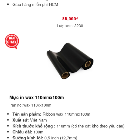
Giao hàng miễn phí HCM
85,000₫
Lượt xem: 3230
Mực in wax 110mmx100m
Part no: wax 110xx100m
Tên sản phẩm:
Ribbon wax 110mmx100m
Xuất sứ:
Việt Nam
Kích thước khổ rộng :
110mm (có thể cắt khổ theo yêu cầu)
Chiều dài:
100m
Đường kính lõi:
0,5 inch (12,7mm)