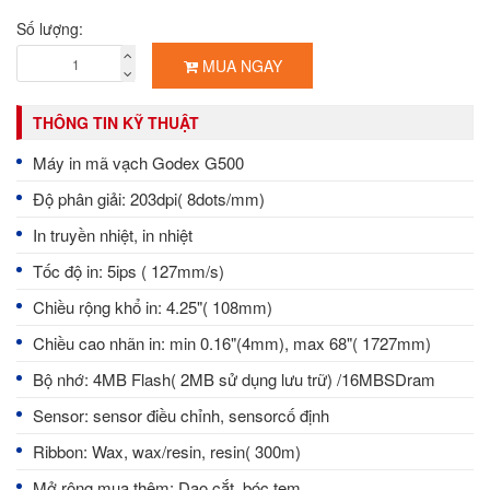
Số lượng:
MUA NGAY
THÔNG TIN KỸ THUẬT
Máy in mã vạch Godex G500
Độ phân giải: 203dpi( 8dots/mm)
In truyền nhiệt, in nhiệt
Tốc độ in: 5ips ( 127mm/s)
Chiều rộng khổ in: 4.25"( 108mm)
Chiều cao nhãn in: min 0.16"(4mm), max 68"( 1727mm)
Bộ nhớ: 4MB Flash( 2MB sử dụng lưu trữ) /16MBSDram
Sensor: sensor điều chỉnh, sensorcố định
Ribbon: Wax, wax/resin, resin( 300m)
Mở rộng mua thêm: Dao cắt, bóc tem