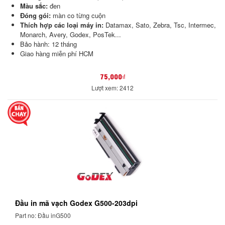
Màu sắc:
đen
Đóng gói:
màn co từng cuộn
Thích hợp các loại máy in:
Datamax, Sato, Zebra, Tsc, Intermec,
Monarch, Avery, Godex, PosTek...
Bảo hành: 12 tháng
Giao hàng miễn phí HCM
75,000₫
Lượt xem: 2412
Đầu in mã vạch Godex G500-203dpi
Part no: Đầu inG500