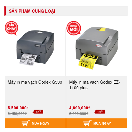
SẢN PHẨM CÙNG LOẠI
Máy in mã vạch Godex G530
Máy in mã vạch Godex EZ-
1100 plus
5,500,000₫
4,890,000₫
%
%
-15
-19
6,450,000₫
5,990,000₫
MUA NGAY
MUA NGAY