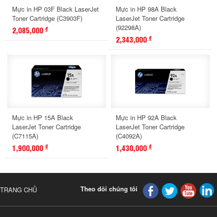
Mực in HP 03F Black LaserJet
Mực in HP 98A Black
Toner Cartridge (C3903F)
LaserJet Toner Cartridge
(92298A)
2,085,000
đ
2,343,000
đ
Mực in HP 15A Black
Mực in HP 92A Black
LaserJet Toner Cartridge
LaserJet Toner Cartridge
(C7115A)
(C4092A)
1,900,000
1,430,000
đ
đ
Theo dõi chúng tôi
TRANG CHỦ