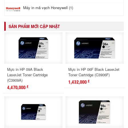
Máy in mã vạch Honeywell (1)
SẢN PHẨM MỚI CẬP NHẬT
Mực in HP 09A Black
Mực in HP 06F Black LaserJet
LaserJet Toner Cartridge
Toner Cartridge (C3906F)
(C3909A)
1,432,000
đ
4,470,000
đ