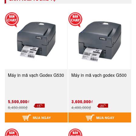
Máy in mã vạch Godex G530
Máy in mã vạch godex G500
5,500,000₫
3,600,000₫
%
%
-15
-20
6,450,000₫
4,490,000₫
MUA NGAY
MUA NGAY