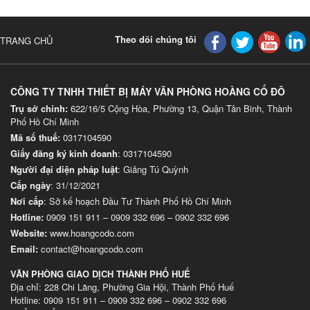
Theo dõi chúng tôi
TRANG CHỦ
CÔNG TY TNHH THIẾT BỊ MÁY VĂN PHÒNG HOÀNG CỐ ĐÔ
Trụ sở chính:
622/16/5 Cộng Hòa, Phường 13, Quận Tân Binh, Thành
Phố Hồ Chí Minh
Mã số thuế:
0317104590
Giấy đăng ký kinh doanh
: 0317104590
Người đại diện pháp luật
: Giảng Tú Quỳnh
Cấp ngày
: 31/12/2021
Nơi cấp
: Sở kế hoạch Đầu Tư Thành Phố Hồ Chí Minh
Hotline:
0909 151 911
–
0909 332 696
–
0902 332 696
Website
:
www.hoangcodo.com
Email:
contact@hoangcodo.com
VĂN PHÒNG GIAO DỊCH THÀNH PHỐ HUẾ
Địa chỉ: 228 Chi Lăng, Phường Gia Hội, Thành Phố Huế
Hotline: 0909 151 911 – 0909 332 696 – 0902 332 696