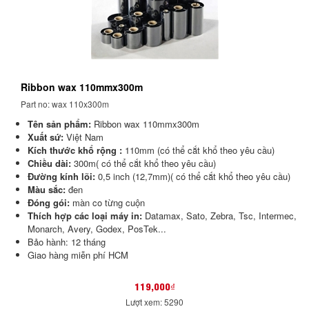
Ribbon wax 110mmx300m
Part no: wax 110x300m
Tên sản phẩm:
Ribbon wax 110mmx300m
Xuất sứ:
Việt Nam
Kích thước khổ rộng :
110mm (có thể cắt khổ theo yêu cầu)
Chiều dài:
300m( có thể cắt khổ theo yêu cầu)
Đường kính lõi:
0,5 inch (12,7mm)( có thể cắt khổ theo yêu cầu)
Màu sắc:
đen
Đóng gói:
màn co từng cuộn
Thích hợp các loại máy in:
Datamax, Sato, Zebra, Tsc, Intermec,
Monarch, Avery, Godex, PosTek...
Bảo hành: 12 tháng
Giao hàng miễn phí HCM
119,000₫
Lượt xem: 5290