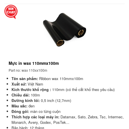
Mực in wax 110mmx100m
Part no: wax 110xx100m
Tên sản phẩm:
Ribbon wax 110mmx100m
Xuất sứ:
Việt Nam
Kích thước khổ rộng :
110mm (có thể cắt khổ theo yêu cầu)
Chiều dài:
100m
Đường kính lõi:
0,5 inch (12,7mm)
Màu sắc:
đen
Đóng gói:
màn co từng cuộn
Thích hợp các loại máy in:
Datamax, Sato, Zebra, Tsc, Intermec,
Monarch, Avery, Godex, PosTek...
Bảo hành: 12 tháng