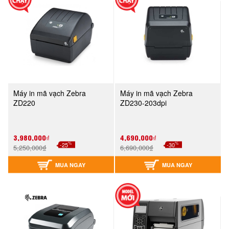
Máy in mã vạch Zebra
Máy in mã vạch Zebra
ZD220
ZD230-203dpi
3,980,000₫
4,690,000₫
%
%
-25
-30
5,250,000₫
6,690,000₫
MUA NGAY
MUA NGAY