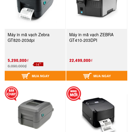
Máy in mã vạch Zebra
Máy in mã vạch ZEBRA
GT820-203dpi
GT410-203DPI
5,290,000₫
22,499,000₫
%
-14
6,090,000₫
MUA NGAY
MUA NGAY