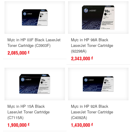
Mực in HP 03F Black LaserJet
Mực in HP 98A Black
Toner Cartridge (C3903F)
LaserJet Toner Cartridge
(92298A)
2,085,000
đ
2,343,000
đ
Mực in HP 15A Black
Mực in HP 92A Black
LaserJet Toner Cartridge
LaserJet Toner Cartridge
(C7115A)
(C4092A)
1,900,000
1,430,000
đ
đ