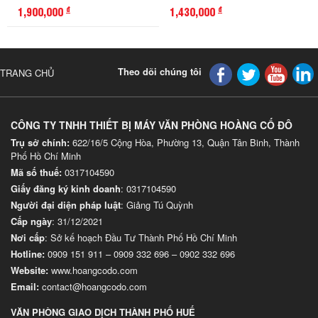
1,900,000
1,430,000
đ
đ
Theo dõi chúng tôi
TRANG CHỦ
CÔNG TY TNHH THIẾT BỊ MÁY VĂN PHÒNG HOÀNG CỐ ĐÔ
Trụ sở chính:
622/16/5 Cộng Hòa, Phường 13, Quận Tân Binh, Thành
Phố Hồ Chí Minh
Mã số thuế:
0317104590
Giấy đăng ký kinh doanh
: 0317104590
Người đại diện pháp luật
: Giảng Tú Quỳnh
Cấp ngày
: 31/12/2021
Nơi cấp
: Sở kế hoạch Đầu Tư Thành Phố Hồ Chí Minh
Hotline:
0909 151 911
–
0909 332 696
–
0902 332 696
Website
:
www.hoangcodo.com
Email:
contact@hoangcodo.com
VĂN PHÒNG GIAO DỊCH THÀNH PHỐ HUẾ