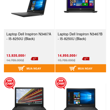
Laptop Dell Inspiron N3467A
Laptop Dell Inspiron N3467B
- I5-8250U (Black)
- I5-8250U (Black)
13,920,000₫
14,950,000₫
%
%
-6
-6
14,789,000₫
15,789,000₫
MUA NGAY
MUA NGAY