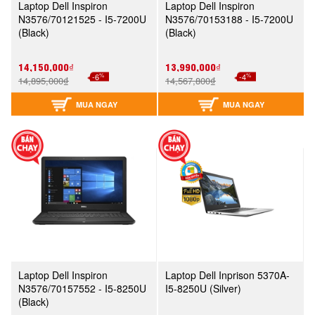
Laptop Dell Inspiron
Laptop Dell Inspiron
N3576/70121525 - I5-7200U
N3576/70153188 - I5-7200U
(Black)
(Black)
14,150,000₫
13,990,000₫
%
%
-6
-4
14,895,000₫
14,567,800₫
MUA NGAY
MUA NGAY
Laptop Dell Inspiron
Laptop Dell Inprison 5370A-
N3576/70157552 - I5-8250U
I5-8250U (Silver)
(Black)