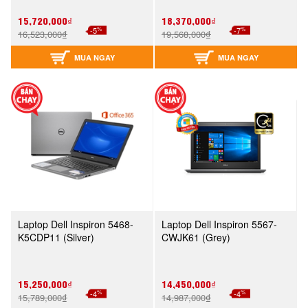
15,720,000₫
18,370,000₫
%
%
-5
-7
16,523,000₫
19,568,000₫
MUA NGAY
MUA NGAY
Laptop Dell Inspiron 5468-
Laptop Dell Inspiron 5567-
K5CDP11 (Silver)
CWJK61 (Grey)
15,250,000₫
14,450,000₫
%
%
-4
-4
15,789,000₫
14,987,000₫