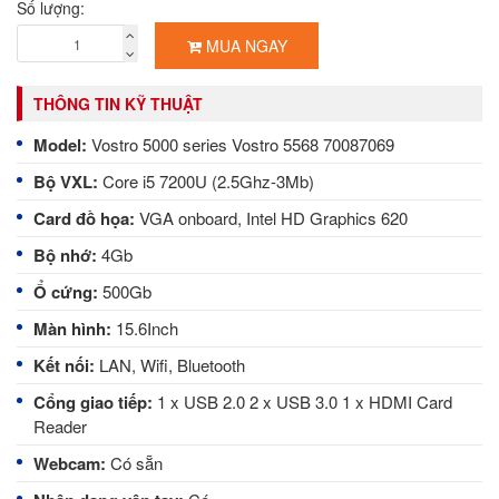
Số lượng:
MUA NGAY
THÔNG TIN KỸ THUẬT
Model:
Vostro 5000 series Vostro 5568 70087069
Bộ VXL:
Core i5 7200U (2.5Ghz-3Mb)
Card đồ họa:
VGA onboard, Intel HD Graphics 620
Bộ nhớ:
4Gb
Ổ cứng:
500Gb
Màn hình:
15.6Inch
Kết nối:
LAN, Wifi, Bluetooth
Cổng giao tiếp:
1 x USB 2.0 2 x USB 3.0 1 x HDMI Card
Reader
Webcam:
Có sẵn