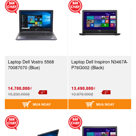
Laptop Dell Vostro 5568
Laptop Dell Inspiron N3467A-
70087070 (Blue)
P76G002 (Black)
14,700,000₫
13,490,000₫
%
%
-4
-3
15,230,000₫
13,879,000₫
MUA NGAY
MUA NGAY