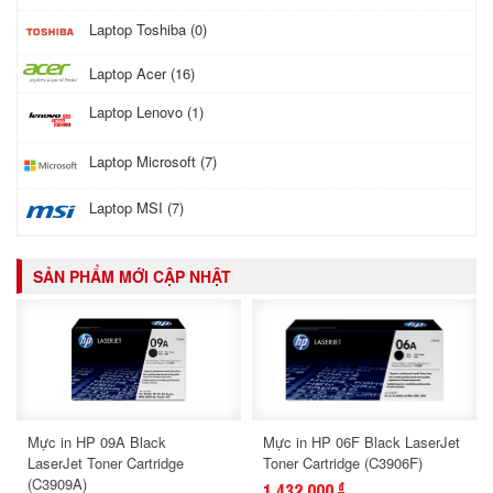
Laptop Toshiba (0)
Laptop Acer (16)
Laptop Lenovo (1)
Laptop Microsoft (7)
Laptop MSI (7)
SẢN PHẨM MỚI CẬP NHẬT
Mực in HP 09A Black
Mực in HP 06F Black LaserJet
LaserJet Toner Cartridge
Toner Cartridge (C3906F)
(C3909A)
1,432,000
đ