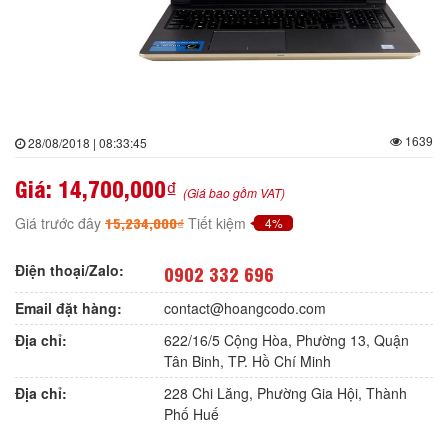
1639
28/08/2018 | 08:33:45
Giá:
14,700,000₫
(Giá bao gồm VAT)
15,234,000₫
Giá trước đây
Tiết kiệm
4%
Điện thoại/Zalo:
0902 332 696
Email đặt hàng:
contact@hoangcodo.com
Địa chỉ:
622/16/5 Cộng Hòa, Phường 13, Quận
Tân Binh, TP. Hồ Chí Minh
Địa chỉ:
228 Chi Lăng, Phường Gia Hội, Thành
Phố Huế