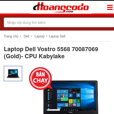
Tog
Navi
›
›
›
Trang chủ
Dell
Laptop
Laptop Dell
Laptop Dell Vostro 5568 70087069
(Gold)- CPU Kabylake