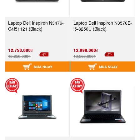
Laptop Dell Inspiron N3476-
Laptop Dell Inspiron N3576E-
C4I51121 (Black)
i5-8250U (Black)
12,750,000₫
12,890,000₫
%
%
-4
-5
13,256,000₫
13,568,000₫
MUA NGAY
MUA NGAY