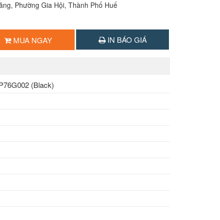
Lăng, Phường Gia Hội, Thành Phố Huế
IN BÁO GIÁ
MUA NGAY
-P76G002 (Black)