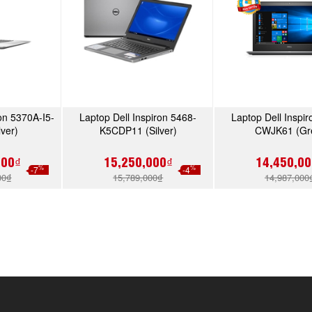
on 5370A-I5-
Laptop Dell Inspiron 5468-
Laptop Dell Inspi
NGAY
MUA NGAY
MUA N
lver)
K5CDP11 (Silver)
CWJK61 (Gr
000₫
15,250,000₫
14,450,00
%
%
-7
-4
00₫
15,789,000₫
14,987,000