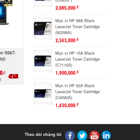
2,085,000
đ
Mực in HP 98A Black
LaserJet Toner Cartridge
(92298A)
2,343,000
đ
ron 5567-
Mực in HP 15A Black
GAY
ey)
LaserJet Toner Cartridge
(C7115A)
0₫
1,900,000
đ
%
-4
₫
Mực in HP 92A Black
LaserJet Toner Cartridge
(C4092A)
1,430,000
đ
Theo dõi chúng tôi