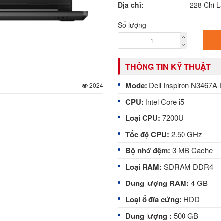
Địa chỉ:
228 Chi 
Số lượng:
THÔNG TIN KỸ THUẬT
Mode:
Dell Inspiron N3467A
2024
CPU:
Intel Core i5
Loại CPU:
7200U
Tốc độ CPU:
2.50 GHz
Bộ nhớ đệm:
3 MB Cache
Loại RAM:
SDRAM DDR4
Dung lượng RAM:
4 GB
Loại ổ đĩa cứng:
HDD
Dung lượng :
500 GB