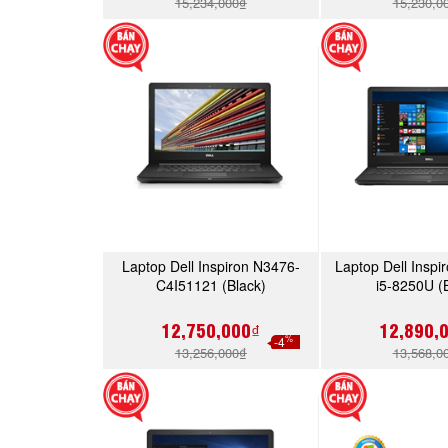
15,234,000₫
15,230,0
Laptop Dell Inspiron N3476-
Laptop Dell Insp
MUA NGAY
MUA 
C4I51121 (Black)
i5-8250U (
12,750,000₫
12,890,
%
-4
13,256,000₫
13,568,0