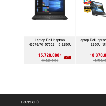
Laptop Dell Inspiron
Laptop Dell Inpris
MUA NGAY
MUA 
N3576/70157552 - I5-8250U
8250U (Si
(Black)
15,720,000₫
18,370,
%
-5
16,523,000₫
19,568,0
TRANG CHỦ