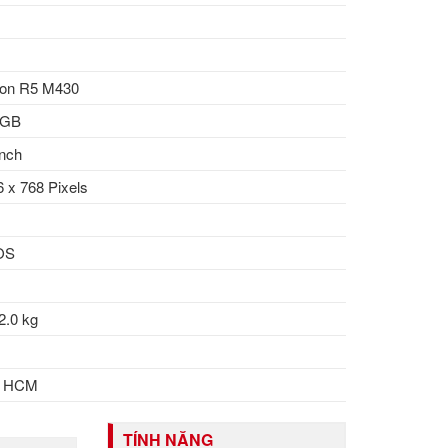
on R5 M430
 GB
inch
 x 768 Pixels
OS
2.0 kg
i HCM
TÍNH NĂNG