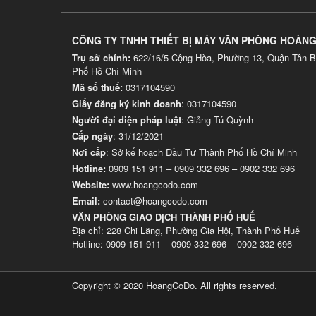
CÔNG TY TNHH THIẾT BỊ MÁY VĂN PHÒNG HOÀN
Trụ sở chính:
622/16/5 Cộng Hòa, Phường 13, Quận Tân B
Phố Hồ Chí Minh
Mã số thuế:
0317104590
Giấy đăng ký kinh doanh
: 0317104590
Người đại diện pháp luật
: Giảng Tú Quỳnh
Cấp ngày
: 31/12/2021
Nơi cấp
: Sở kế hoạch Đầu Tư Thành Phố Hồ Chí Minh
Hotline:
0909 151 911
–
0909 332 696
–
0902 332 696
Website
:
www.hoangcodo.com
Email:
contact@hoangcodo.com
VĂN PHÒNG GIAO DỊCH THÀNH PHỐ HUẾ
Địa chỉ: 228 Chi Lăng, Phường Gia Hội, Thành Phố Huế
Hotline: 0909 151 911 – 0909 332 696 – 0902 332 696
Copyright © 2020 HoangCoDo. All rights reserved.