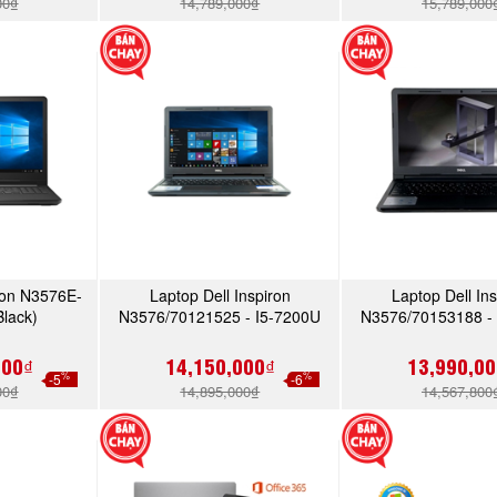
00₫
14,789,000₫
15,789,000
iron N3576E-
Laptop Dell Inspiron
Laptop Dell Ins
NGAY
MUA NGAY
MUA N
Black)
N3576/70121525 - I5-7200U
N3576/70153188 -
(Black)
(Black)
000₫
14,150,000₫
13,990,00
%
%
-5
-6
00₫
14,895,000₫
14,567,800