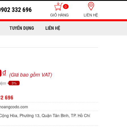
0
0902 332 696
LIÊN HỆ
TUYỂN DỤNG
LIÊN HỆ
0₫
(Giá bao gồm VAT)
kiệm
3%
32 696
hoangcodo.com
Cộng Hòa, Phường 13, Quận Tân Binh, TP. Hồ Chí