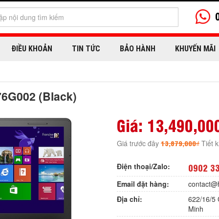
ĐIỀU KHOẢN
TIN TỨC
BẢO HÀNH
KHUYẾN MÃI
76G002 (Black)
Giá:
13,490,00
13,879,000₫
Giá trước đây
Tiết 
Điện thoại/Zalo:
0902 3
Email đặt hàng:
contact@
Địa chỉ:
622/16/5 
Minh