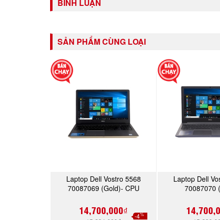
BÌNH LUẬN
SẢN PHẨM CÙNG LOẠI
Laptop Dell Vostro 5568
Laptop Dell Vo
MUA NGAY
MUA 
70087069 (Gold)- CPU
70087070 (
Kabylake
14,700,000₫
14,700,
%
-4