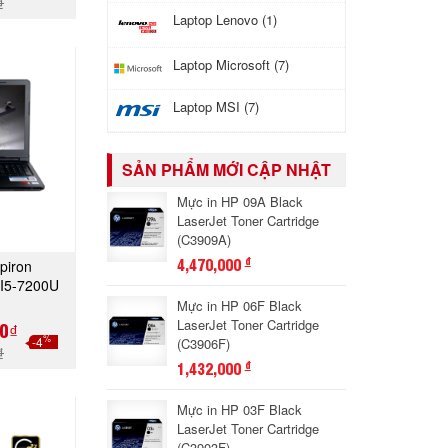
₫
Laptop Lenovo (1)
Laptop Microsoft (7)
Laptop MSI (7)
SẢN PHẨM MỚI CẬP NHẬT
Mực in HP 09A Black
LaserJet Toner Cartridge
(C3909A)
4,470,000
đ
piron
GAY
 I5-7200U
Mực in HP 06F Black
LaserJet Toner Cartridge
0₫
%
-4
(C3906F)
₫
1,432,000
đ
Mực in HP 03F Black
LaserJet Toner Cartridge
(C3903F)