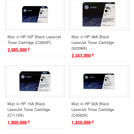
Mực in HP 03F Black LaserJet
Mực in HP 98A Black
Toner Cartridge (C3903F)
LaserJet Toner Cartridge
(92298A)
2,085,000
đ
2,343,000
đ
Mực in HP 15A Black
Mực in HP 92A Black
LaserJet Toner Cartridge
LaserJet Toner Cartridge
(C7115A)
(C4092A)
1,900,000
1,430,000
đ
đ