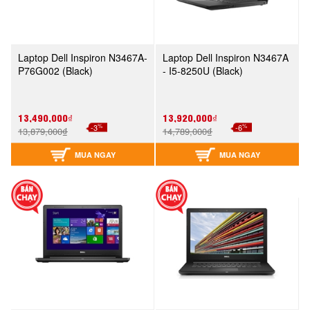
Laptop Dell Inspiron N3467A-
Laptop Dell Inspiron N3467A
P76G002 (Black)
- I5-8250U (Black)
13,490,000₫
13,920,000₫
%
%
-3
-6
13,879,000₫
14,789,000₫
MUA NGAY
MUA NGAY