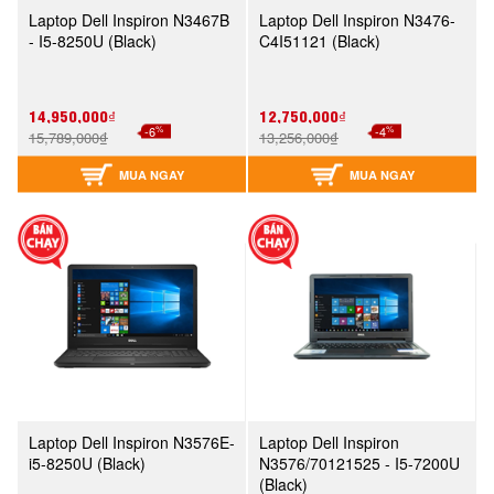
Laptop Dell Inspiron N3467B
Laptop Dell Inspiron N3476-
- I5-8250U (Black)
C4I51121 (Black)
14,950,000₫
12,750,000₫
%
%
-6
-4
15,789,000₫
13,256,000₫
MUA NGAY
MUA NGAY
Laptop Dell Inspiron N3576E-
Laptop Dell Inspiron
i5-8250U (Black)
N3576/70121525 - I5-7200U
(Black)