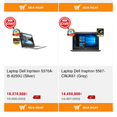
MUA NGAY
MUA NGAY
Laptop Dell Inprison 5370A-
Laptop Dell Inspiron 5567-
I5-8250U (Silver)
CWJK61 (Grey)
18,370,000₫
14,450,000₫
%
%
-7
-4
19,568,000₫
14,987,000₫
MUA NGAY
MUA NGAY