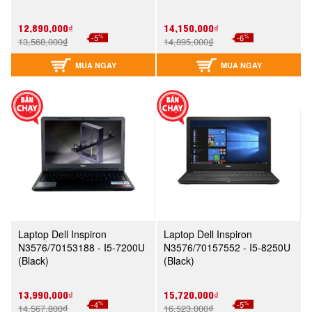
12,890,000₫
14,150,000₫
%
%
-5
-6
13,568,000₫
14,895,000₫
MUA NGAY
MUA NGAY
Laptop Dell Inspiron
Laptop Dell Inspiron
N3576/70153188 - I5-7200U
N3576/70157552 - I5-8250U
(Black)
(Black)
13,990,000₫
15,720,000₫
%
%
-4
-5
14,567,800₫
16,523,000₫