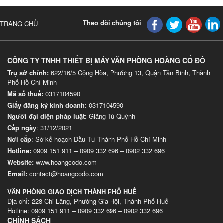
Theo dõi chúng tôi
TRANG CHỦ
CÔNG TY TNHH THIẾT BỊ MÁY VĂN PHÒNG HOÀNG CỐ ĐÔ
Trụ sở chính:
622/16/5 Cộng Hòa, Phường 13, Quận Tân Binh, Thành
Phố Hồ Chí Minh
Mã số thuế:
0317104590
Giấy đăng ký kinh doanh
: 0317104590
Người đại diện pháp luật
: Giảng Tú Quỳnh
Cấp ngày
: 31/12/2021
Nơi cấp
: Sở kế hoạch Đầu Tư Thành Phố Hồ Chí Minh
Hotline:
0909 151 911
–
0909 332 696
–
0902 332 696
Website
:
www.hoangcodo.com
Email:
contact@hoangcodo.com
VĂN PHÒNG GIAO DỊCH THÀNH PHỐ HUẾ
Địa chỉ: 228 Chi Lăng, Phường Gia Hội, Thành Phố Huế
Hotline: 0909 151 911 – 0909 332 696 – 0902 332 696
CHÍNH SÁCH