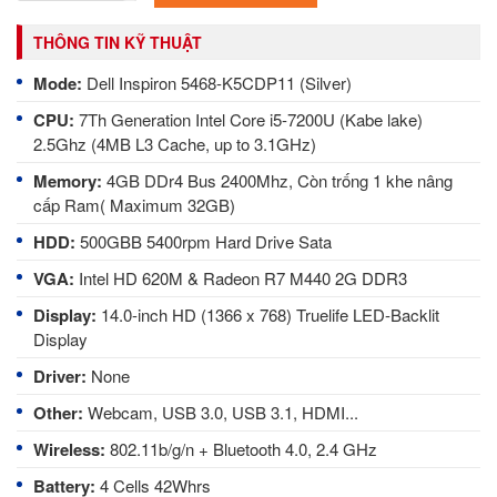
THÔNG TIN KỸ THUẬT
Mode:
Dell Inspiron 5468-K5CDP11 (Silver)
CPU
: 
7Th Generation Intel Core i5-7200U (Kabe lake)
2.5Ghz (4MB L3 Cache, up to 3.1GHz)
Memory
: 
4GB DDr4 Bus 2400Mhz, Còn trống 1 khe nâng
cấp Ram( Maximum 32GB)
HDD
: 
500GBB 5400rpm Hard Drive Sata
VGA
: 
Intel HD 620M & Radeon R7 M440 2G DDR3
Display
: 
14.0-inch HD (1366 x 768) Truelife LED-Backlit
Display
Driver
: 
None
Other
: 
Webcam, USB 3.0, USB 3.1, HDMI...
Wireless
: 
802.11b/g/n + Bluetooth 4.0, 2.4 GHz
Battery
: 
4 Cells 42Whrs