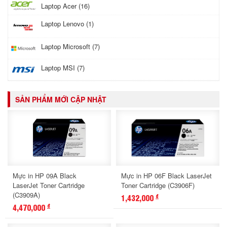
Laptop Acer (16)
Laptop Lenovo (1)
Laptop Microsoft (7)
Laptop MSI (7)
SẢN PHẨM MỚI CẬP NHẬT
Mực in HP 09A Black
Mực in HP 06F Black LaserJet
LaserJet Toner Cartridge
Toner Cartridge (C3906F)
(C3909A)
1,432,000
đ
4,470,000
đ