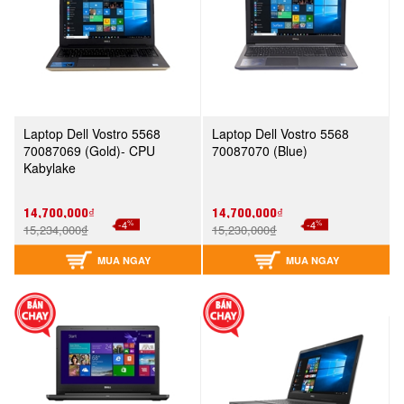
Laptop Dell Vostro 5568
Laptop Dell Vostro 5568
70087069 (Gold)- CPU
70087070 (Blue)
Kabylake
14,700,000₫
14,700,000₫
%
%
-4
-4
15,234,000₫
15,230,000₫
MUA NGAY
MUA NGAY