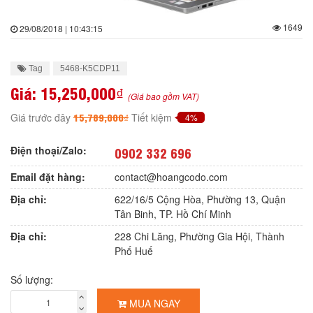
1649
29/08/2018 | 10:43:15
Tag
5468-K5CDP11
Giá:
15,250,000₫
(Giá bao gồm VAT)
15,789,000₫
Giá trước đây
Tiết kiệm
4%
Điện thoại/Zalo:
0902 332 696
Email đặt hàng:
contact@hoangcodo.com
Địa chỉ:
622/16/5 Cộng Hòa, Phường 13, Quận
Tân Binh, TP. Hồ Chí Minh
Địa chỉ:
228 Chi Lăng, Phường Gia Hội, Thành
Phố Huế
Số lượng:
MUA NGAY