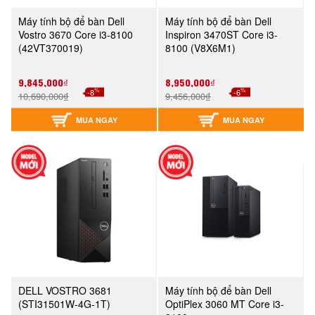
Máy tính bộ để bàn Dell
Máy tính bộ để bàn Dell
Vostro 3670 Core i3-8100
Inspiron 3470ST Core i3-
(42VT370019)
8100 (V8X6M1)
9,845,000₫
8,950,000₫
%
%
-8
-6
10,690,000₫
9,456,000₫
MUA NGAY
MUA NGAY
DELL VOSTRO 3681
Máy tính bộ để bàn Dell
(STI31501W-4G-1T)
OptiPlex 3060 MT Core i3-