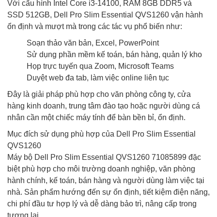
Với cấu hình Intel Core i3-14100, RAM 8GB DDR5 và
SSD 512GB, Dell Pro Slim Essential QVS1260 vận hành
ổn định và mượt mà trong các tác vụ phổ biến như:
Soạn thảo văn bản, Excel, PowerPoint
Sử dụng phần mềm kế toán, bán hàng, quản lý kho
Họp trực tuyến qua Zoom, Microsoft Teams
Duyệt web đa tab, làm việc online liên tục
Đây là giải pháp phù hợp cho văn phòng công ty, cửa
hàng kinh doanh, trung tâm đào tạo hoặc người dùng cá
nhân cần một chiếc máy tính để bàn bền bỉ, ổn định.
Mục đích sử dụng phù hợp của Dell Pro Slim Essential
QVS1260
Máy bộ Dell Pro Slim Essential QVS1260 71085899 đặc
biệt phù hợp cho môi trường doanh nghiệp, văn phòng
hành chính, kế toán, bán hàng và người dùng làm việc tại
nhà. Sản phẩm hướng đến sự ổn định, tiết kiệm điện năng,
chi phí đầu tư hợp lý và dễ dàng bảo trì, nâng cấp trong
tương lai.