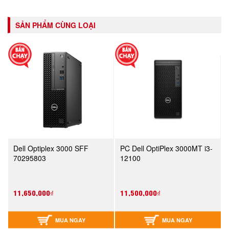
SẢN PHẨM CÙNG LOẠI
Dell Optiplex 3000 SFF
PC Dell OptiPlex 3000MT i3-
70295803
12100
11,650,000₫
11,500,000₫
MUA NGAY
MUA NGAY