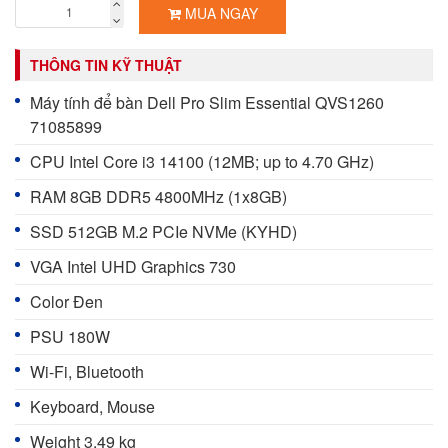
MUA NGAY
THÔNG TIN KỸ THUẬT
Máy tính để bàn Dell Pro Slim Essential QVS1260
71085899
CPU Intel Core i3 14100 (12MB; up to 4.70 GHz)
RAM 8GB DDR5 4800MHz (1x8GB)
SSD 512GB M.2 PCIe NVMe (KYHD)
VGA Intel UHD Graphics 730
Color Đen
PSU 180W
Wi-Fi, Bluetooth
Keyboard, Mouse
Weight 3.49 kg