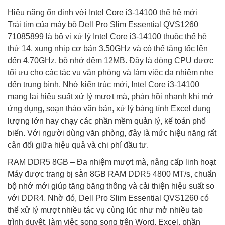
Hiệu năng ổn định với Intel Core i3-14100 thế hệ mới
Trái tim của máy bộ Dell Pro Slim Essential QVS1260
71085899 là bộ vi xử lý Intel Core i3-14100 thuộc thế hệ
thứ 14, xung nhịp cơ bản 3.50GHz và có thể tăng tốc lên
đến 4.70GHz, bộ nhớ đệm 12MB. Đây là dòng CPU được
tối ưu cho các tác vụ văn phòng và làm việc đa nhiệm nhẹ
đến trung bình. Nhờ kiến trúc mới, Intel Core i3-14100
mang lại hiệu suất xử lý mượt mà, phản hồi nhanh khi mở
ứng dụng, soạn thảo văn bản, xử lý bảng tính Excel dung
lượng lớn hay chạy các phần mềm quản lý, kế toán phổ
biến. Với người dùng văn phòng, đây là mức hiệu năng rất
cân đối giữa hiệu quả và chi phí đầu tư.
RAM DDR5 8GB – Đa nhiệm mượt mà, nâng cấp linh hoạt
Máy được trang bị sẵn 8GB RAM DDR5 4800 MT/s, chuẩn
bộ nhớ mới giúp tăng băng thông và cải thiện hiệu suất so
với DDR4. Nhờ đó, Dell Pro Slim Essential QVS1260 có
thể xử lý mượt nhiều tác vụ cùng lúc như mở nhiều tab
trình duyệt, làm việc song song trên Word, Excel, phần