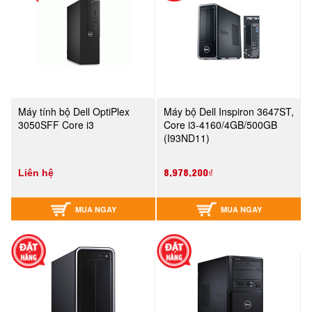
Máy tính bộ Dell OptiPlex
Máy bộ Dell Inspiron 3647ST,
3050SFF Core i3
Core i3-4160/4GB/500GB
(I93ND11)
8,978,200₫
Liên hệ
MUA NGAY
MUA NGAY