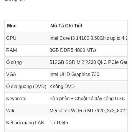
Mục
Mô Tả Chi Tiết
CPU
Intel Core i3 14100 3.50GHz up to 4.7
RAM
8GB DDR5 4800 MT/s
Ổ cứng
512GB SSD M.2 2230 QLC PCIe Gen
VGA
Intel UHD Graphics 730
Ổ đĩa quang (DVD)
Không DVD
Keyboard
Bàn phím + Chuột có dây cổng USB
Wifi
MediaTek Wi-Fi 6 MT7920, 2x2, 802.1
Kết nối mạng LAN
1 x RJ45