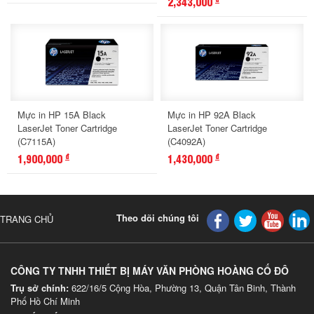
2,343,000
Mực in HP 15A Black
Mực in HP 92A Black
LaserJet Toner Cartridge
LaserJet Toner Cartridge
(C7115A)
(C4092A)
1,900,000
1,430,000
đ
đ
Theo dõi chúng tôi
TRANG CHỦ
CÔNG TY TNHH THIẾT BỊ MÁY VĂN PHÒNG HOÀNG CỐ ĐÔ
Trụ sở chính:
622/16/5 Cộng Hòa, Phường 13, Quận Tân Binh, Thành
Phố Hồ Chí Minh