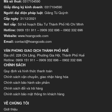
Mã số thuế:
0317104590
Giấy đăng ký kinh doanh
: 0317104590
Người đại diện pháp luật
: Giảng Tú Quỳnh
Cấp ngày
: 31/12/2021
Nơi cấp
: Sở kế hoạch Đầu Tư Thành Phố Hồ Chí Minh
Hotline:
0909 151 911
–
0909 332 696
–
0902 332 696
Website
:
www.hoangcodo.com
Email:
contact@hoangcodo.com
VĂN PHÒNG GIAO DỊCH THÀNH PHỐ HUẾ
Địa chỉ: 228 Chi Lăng, Phường Gia Hội, Thành Phố Huế
Hotline: 0909 151 911 – 0909 332 696 – 0902 332 696
CHÍNH SÁCH
Quy định và hình thức thanh toán
Chính sách vận chuyển, giao nhận hàng hóa
Chính sách bảo hành sản phẩm
Chính sách đổi và trả hàng
Chính sách bảo mật thông tin khách hàng
VỀ CHÚNG TÔI
Giới thiệu