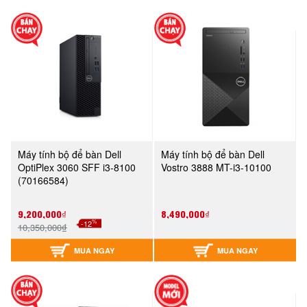
Máy tính bộ để bàn Dell
Máy tính bộ để bàn Dell
OptiPlex 3060 SFF i3-8100
Vostro 3888 MT-i3-10100
(70166584)
9,200,000₫
8,490,000₫
%
-12
10,350,000₫
MUA NGAY
MUA NGAY