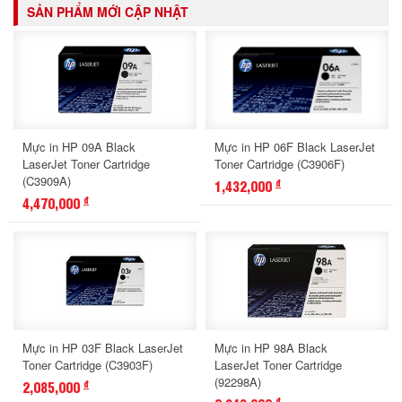
SẢN PHẨM MỚI CẬP NHẬT
Mực in HP 09A Black
Mực in HP 06F Black LaserJet
LaserJet Toner Cartridge
Toner Cartridge (C3906F)
(C3909A)
1,432,000
đ
4,470,000
đ
Mực in HP 03F Black LaserJet
Mực in HP 98A Black
Toner Cartridge (C3903F)
LaserJet Toner Cartridge
(92298A)
2,085,000
đ
đ