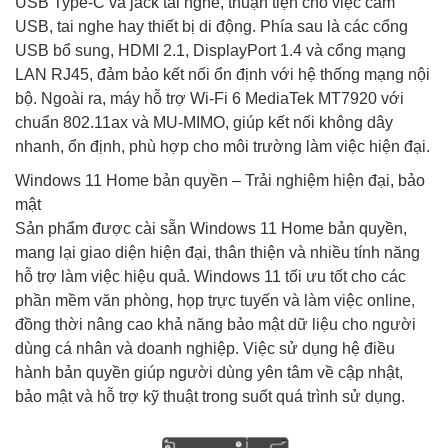
USB Type-C và jack tai nghe, thuận tiện cho việc cắm
USB, tai nghe hay thiết bị di động. Phía sau là các cổng
USB bổ sung, HDMI 2.1, DisplayPort 1.4 và cổng mạng
LAN RJ45, đảm bảo kết nối ổn định với hệ thống mạng nội
bộ. Ngoài ra, máy hỗ trợ Wi-Fi 6 MediaTek MT7920 với
chuẩn 802.11ax và MU-MIMO, giúp kết nối không dây
nhanh, ổn định, phù hợp cho môi trường làm việc hiện đại.
Windows 11 Home bản quyền – Trải nghiệm hiện đại, bảo
mật
Sản phẩm được cài sẵn Windows 11 Home bản quyền,
mang lại giao diện hiện đại, thân thiện và nhiều tính năng
hỗ trợ làm việc hiệu quả. Windows 11 tối ưu tốt cho các
phần mềm văn phòng, họp trực tuyến và làm việc online,
đồng thời nâng cao khả năng bảo mật dữ liệu cho người
dùng cá nhân và doanh nghiệp. Việc sử dụng hệ điều
hành bản quyền giúp người dùng yên tâm về cập nhật,
bảo mật và hỗ trợ kỹ thuật trong suốt quá trình sử dụng.