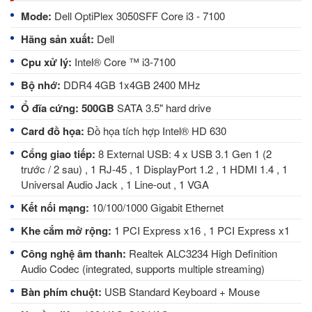
Mode:
Dell OptiPlex 3050SFF Core i3 - 7100
Hãng sản xuất:
Dell
Cpu xử lý:
Intel® Core ™ i3-7100
Bộ nhớ:
DDR4 4GB 1x4GB 2400 MHz
Ổ đĩa cứng: 500GB
SATA 3.5" hard drive
Card đồ họa:
Đồ họa tích hợp Intel® HD 630
Cổng giao tiếp:
8 External USB: 4 x USB 3.1 Gen 1 (2
trước / 2 sau) , 1 RJ-45 , 1 DisplayPort 1.2 , 1 HDMI 1.4 , 1
Universal Audio Jack , 1 Line-out , 1 VGA
Kết nối mạng:
10/100/1000 Gigabit Ethernet
Khe cắm mở rộng:
1 PCI Express x16
, 1 PCI Express x1
Công nghệ âm thanh
: 
Realtek ALC3234 High Definition
Audio Codec (integrated, supports multiple streaming)
Bàn phím chuột:
USB Standard Keyboard + Mouse