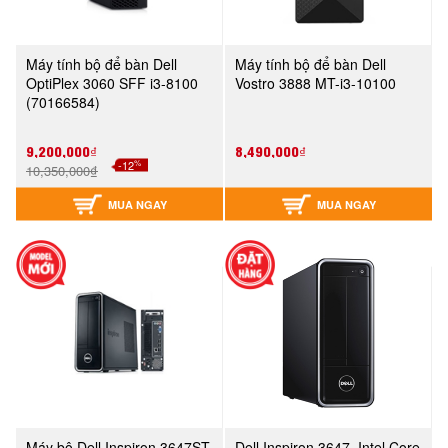
Máy tính bộ để bàn Dell
Máy tính bộ để bàn Dell
OptiPlex 3060 SFF i3-8100
Vostro 3888 MT-i3-10100
(70166584)
9,200,000₫
8,490,000₫
%
-12
10,350,000₫
MUA NGAY
MUA NGAY
Máy bộ Dell Inspiron 3647ST,
Dell Inspiron 3647, Intel Core