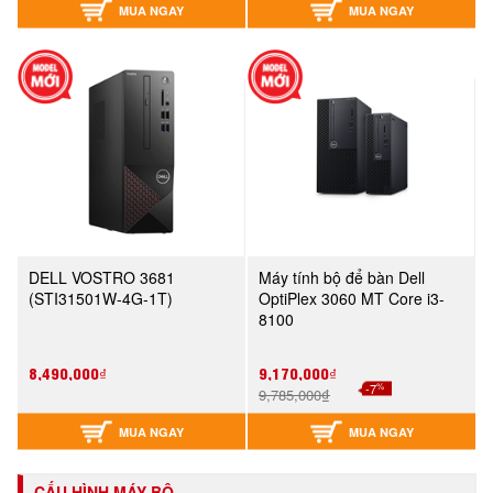
MUA NGAY
MUA NGAY
DELL VOSTRO 3681
Máy tính bộ để bàn Dell
(STI31501W-4G-1T)
OptiPlex 3060 MT Core i3-
8100
8,490,000₫
9,170,000₫
%
-7
9,785,000₫
MUA NGAY
MUA NGAY
CẤU HÌNH MÁY BỘ