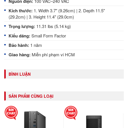
Nguồn
 điện: 
100 VAC–240 VAC
Kích thước
: 
1. Width 3.7" (9.26cm) | 2. Depth 11.5"
(29.2cm) | 3. Height 11.4" (29.0cm)
Trọng lượng
: 
11.31 lbs (5.14 kg)
Kiểu dáng
: 
Small Form Factor
Bảo hành:
1 năm
Giao hàng:
Miễn phí phạm vi HCM
BÌNH LUẬN
SẢN PHẨM CÙNG LOẠI