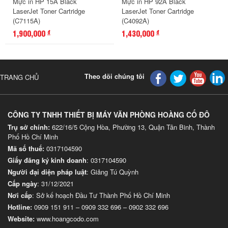
Mực in HP 15A Black
Mực in HP 92A Black
LaserJet Toner Cartridge
LaserJet Toner Cartridge
(C7115A)
(C4092A)
1,900,000
1,430,000
đ
đ
Theo dõi chúng tôi
TRANG CHỦ
CÔNG TY TNHH THIẾT BỊ MÁY VĂN PHÒNG HOÀNG CỐ ĐÔ
Trụ sở chính:
622/16/5 Cộng Hòa, Phường 13, Quận Tân Binh, Thành
Phố Hồ Chí Minh
Mã số thuế:
0317104590
Giấy đăng ký kinh doanh
: 0317104590
Người đại diện pháp luật
: Giảng Tú Quỳnh
Cấp ngày
: 31/12/2021
Nơi cấp
: Sở kế hoạch Đầu Tư Thành Phố Hồ Chí Minh
Hotline:
0909 151 911
–
0909 332 696
–
0902 332 696
Website
:
www.hoangcodo.com