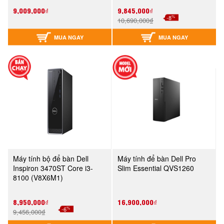
9,009,000₫
9,845,000₫
%
-8
10,690,000₫
MUA NGAY
MUA NGAY
Máy tính bộ để bàn Dell
Máy tính để bàn Dell Pro
Inspiron 3470ST Core i3-
Slim Essential QVS1260
8100 (V8X6M1)
8,950,000₫
16,900,000₫
%
-6
9,456,000₫