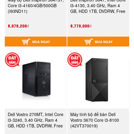
Core i3-4160/4GB/500GB
i3-4130, 3.40 GHz, Ram 4
(I93ND11)
GB, HDD 1TB, DVDRW, Free
Dos
8,978,200₫
8,778,000₫
MUA NGAY
MUA NGAY
Dell Vostro 270MT, Intel Core
Máy tính bộ để bàn Dell
i3-3240, 3.40 GHz, Ram 4
Vostro 3670 Core i3-8100
GB, HDD 1TB, DVDRW, Free
(42VT370019)
Dos