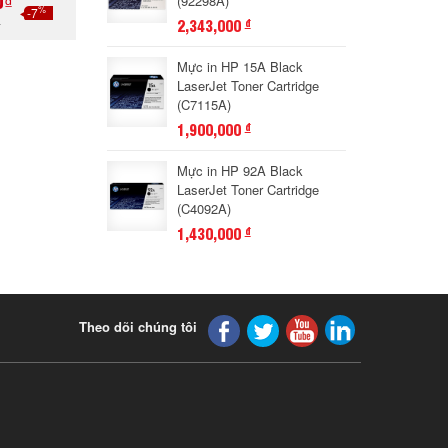
0₫
(92298A)
%
-7
₫
2,343,000
đ
Mực in HP 15A Black
LaserJet Toner Cartridge
(C7115A)
1,900,000
đ
Mực in HP 92A Black
LaserJet Toner Cartridge
(C4092A)
1,430,000
đ
Theo dõi chúng tôi