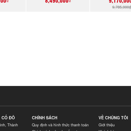
000₫
8,490,000₫
9,170,00
9,785,000
G CỐ ĐÔ
CHÍNH SÁCH
VỀ CHÚNG TÔI
inh, Thành
Quy định và hình thức thanh toán
Giới thiệu