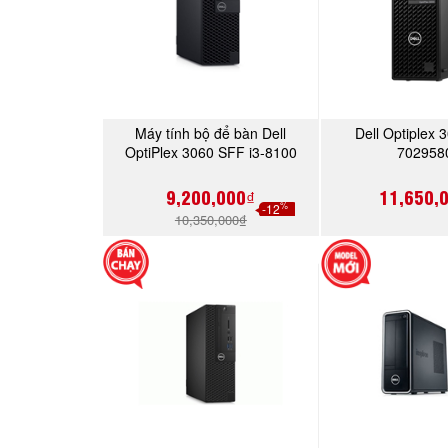
Máy tính bộ để bàn Dell
Dell Optiplex
MUA NGAY
MUA 
OptiPlex 3060 SFF i3-8100
702958
(70166584)
9,200,000₫
11,650,
%
-12
10,350,000₫