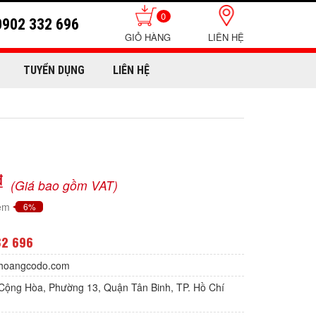
0
0902 332 696
LIÊN HỆ
TUYỂN DỤNG
LIÊN HỆ
₫
(Giá bao gồm VAT)
iệm
6%
32 696
hoangcodo.com
Cộng Hòa, Phường 13, Quận Tân Binh, TP. Hồ Chí