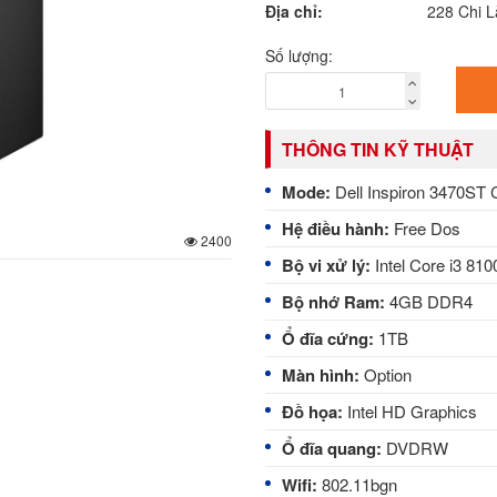
Địa chỉ:
228 Chi 
Số lượng:
THÔNG TIN KỸ THUẬT
Mode:
Dell Inspiron 3470ST
Hệ điều hành:
Free Dos
2400
Bộ vi xử lý:
Intel Core i3 81
Bộ nhớ Ram:
4GB DDR4
Ổ đĩa cứng:
1TB
Màn hình:
Option
Đồ họa:
Intel HD Graphics
Ổ đĩa quang:
DVDRW
Wifi:
802.11bgn