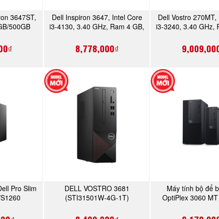
iron 3647ST,
Dell Inspiron 3647, Intel Core
Dell Vostro 270MT, 
NGAY
MUA NGAY
MUA N
4GB/500GB
i3-4130, 3.40 GHz, Ram 4 GB,
i3-3240, 3.40 GHz,
1)
HDD 1TB, DVDRW, Free Dos
HDD 1TB, DVDRW, 
00₫
8,778,000₫
9,009,00
ell Pro Slim
DELL VOSTRO 3681
Máy tính bộ để b
NGAY
MUA NGAY
MUA N
VS1260
(STI31501W-4G-1T)
OptiPlex 3060 MT 
8100