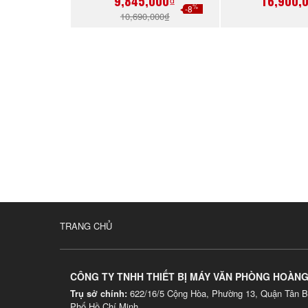
9,845,000₫
16,900,
%
-8
10,690,000₫
TRANG CHỦ
CÔNG TY TNHH THIẾT BỊ MÁY VĂN PHÒNG HOÀN
Trụ sở chính:
622/16/5 Cộng Hòa, Phường 13, Quận Tân B
Phố Hồ Chí Minh