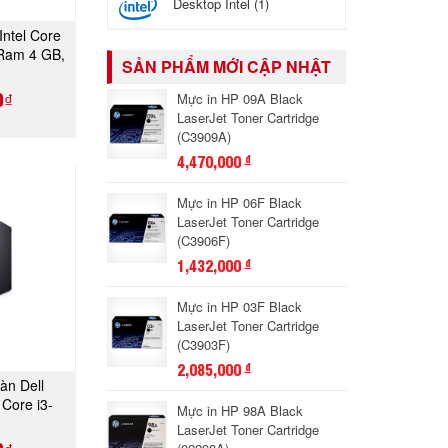
Desktop Intel (1)
Intel Core
GAY
 Ram 4 GB,
SẢN PHẨM MỚI CẬP NHẬT
Free Dos
0₫
Mực in HP 09A Black
LaserJet Toner Cartridge
(C3909A)
4,470,000
đ
Mực in HP 06F Black
LaserJet Toner Cartridge
(C3906F)
1,432,000
đ
Mực in HP 03F Black
LaserJet Toner Cartridge
(C3903F)
2,085,000
đ
àn Dell
GAY
Core i3-
Mực in HP 98A Black
LaserJet Toner Cartridge