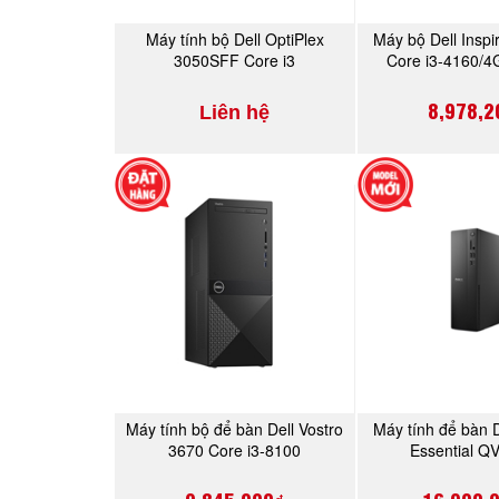
Máy tính bộ Dell OptiPlex
Máy bộ Dell Insp
MUA NGAY
MUA 
3050SFF Core i3
Core i3-4160/
(I93ND1
8,978,2
Liên hệ
Máy tính bộ để bàn Dell Vostro
Máy tính để bàn D
MUA NGAY
MUA 
3670 Core i3-8100
Essential Q
(42VT370019)