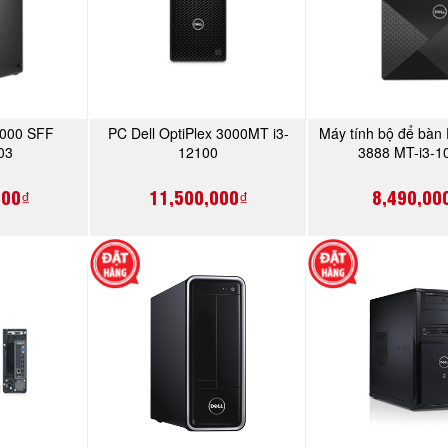
 3000 SFF
PC Dell OptiPlex 3000MT i3-
Máy tính bộ để bàn 
NGAY
MUA NGAY
MUA N
03
12100
3888 MT-i3-1
000₫
11,500,000₫
8,490,00