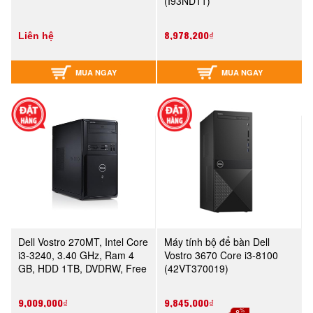
(I93ND11)
8,978,200₫
Liên hệ
MUA NGAY
MUA NGAY
Dell Vostro 270MT, Intel Core
Máy tính bộ để bàn Dell
i3-3240, 3.40 GHz, Ram 4
Vostro 3670 Core i3-8100
GB, HDD 1TB, DVDRW, Free
(42VT370019)
Dos
9,009,000₫
9,845,000₫
%
-8