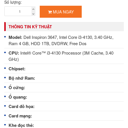
Số lượng:
MUA NGAY
THÔNG TIN KỸ THUẬT
Model:
Dell Inspiron 3647, Intel Core i3-4130, 3.40 GHz,
Ram 4 GB, HDD 1TB, DVDRW, Free Dos
CPU:
Intel® Core™ i3-4130 Processor (3M Cache, 3.40
GHz)
Chipset:
Bộ nhớ Ram:
Ổ cứng:
Ổ quang:
Card đồ họa:
Card mạng:
Khe đọc thẻ: