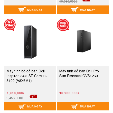
10,690,000₫
MUA NGAY
MUA NGAY
Máy tính bộ để bàn Dell
Máy tính để bàn Dell Pro
Inspiron 3470ST Core i3-
Slim Essential QVS1260
8100 (V8X6M1)
8,950,000₫
16,900,000₫
%
-6
9,456,000₫
MUA NGAY
MUA NGAY