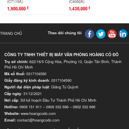
(C7115A)
(C4092A)
1,900,000
1,430,000
đ
đ
Theo dõi chúng tôi
TRANG CHỦ
CÔNG TY TNHH THIẾT BỊ MÁY VĂN PHÒNG HOÀNG CỐ ĐÔ
Trụ sở chính:
622/16/5 Cộng Hòa, Phường 13, Quận Tân Binh, Thành
Phố Hồ Chí Minh
Mã số thuế:
0317104590
Giấy đăng ký kinh doanh
: 0317104590
Người đại diện pháp luật
: Giảng Tú Quỳnh
Cấp ngày
: 31/12/2021
Nơi cấp
: Sở kế hoạch Đầu Tư Thành Phố Hồ Chí Minh
Hotline:
0909 151 911
–
0909 332 696
–
0902 332 696
Website
:
www.hoangcodo.com
Email:
contact@hoangcodo.com