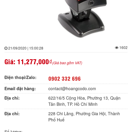
1602
21/09/2020 | 15:00:28
Giá:
11,277,000₫
(Giá bao gồm VAT)
Điện thoại/Zalo:
0902 332 696
Email đặt hàng:
contact@hoangcodo.com
Địa chỉ:
622/16/5 Cộng Hòa, Phường 13, Quận
Tân Binh, TP. Hồ Chí Minh
Địa chỉ:
228 Chi Lăng, Phường Gia Hội, Thành
Phố Huế
Số lượng: