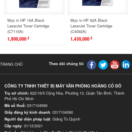
Mực in HP 15A Black
Mực in HP 92A Black
LaserJet Toner Cartridge
LaserJet Toner Cartridge
(C7115A)
(C4092A)
1,900,000
1,430,000
đ
đ
Theo dõi chúng tôi
TRANG CHỦ
CÔNG TY TNHH THIẾT BỊ MÁY VĂN PHÒNG HOÀNG CỐ ĐÔ
Trụ sở chính:
622/16/5 Cộng Hòa, Phường 13, Quận Tân Binh, Thành
Phố Hồ Chí Minh
Mã số thuế:
0317104590
Giấy đăng ký kinh doanh
: 0317104590
Người đại diện pháp luật
: Giảng Tú Quỳnh
Cấp ngày
: 31/12/2021