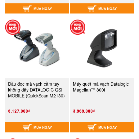
MUA NGAY
MUA NGAY
Đầu đọc mã vạch cầm tay
Máy quét mã vạch Datalogic
không dây DATALOGIC QSI
Magellan™ 800i
MOBILE (QuickScan M2130)
8,127,000₫
3,969,000₫
MUA NGAY
MUA NGAY