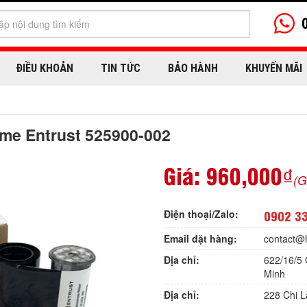
ĐIỀU KHOẢN
TIN TỨC
BẢO HÀNH
KHUYẾN MÃI
me Entrust 525900-002
Giá:
960,000₫
(G
Điện thoại/Zalo:
0902 3
Email đặt hàng:
contact@
Địa chỉ:
622/16/5 
Minh
Địa chỉ:
228 Chi 