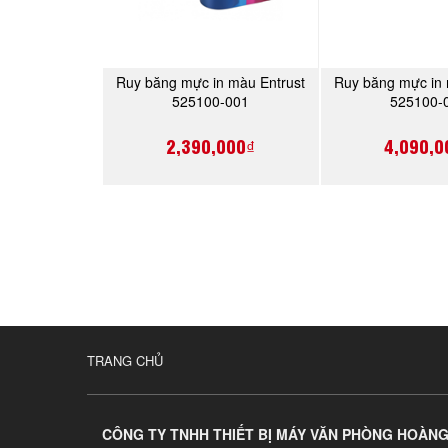
Ruy băng mực in màu Entrust
Ruy băng mực in 
MUA NGAY
MUA 
525100-001
525100-
2,390,000₫
4,090,0
TRANG CHỦ
CÔNG TY TNHH THIẾT BỊ MÁY VĂN PHÒNG HOÀN