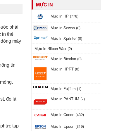
MỰC IN
Mực in HP (778)
buộc phải
Mực in Sewoo (0)
 in thẻ
Mực in Xprinter (0)
c dòng máy
Mực in Riibon Wax (2)
Mực in Bixolon (0)
hông tin
Mực in HPRT (0)
 mỏng,
Mực in Fujifilm (1)
Mực in PANTUM (7)
, đó là:
Mực in Canon (432)
Mực in Epson (319)
 phức tạp