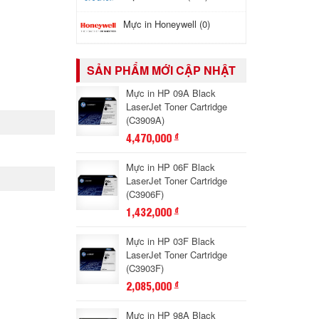
Mực in Honeywell (0)
SẢN PHẨM MỚI CẬP NHẬT
Mực in HP 09A Black
LaserJet Toner Cartridge
(C3909A)
4,470,000
đ
Mực in HP 06F Black
LaserJet Toner Cartridge
(C3906F)
1,432,000
đ
Mực in HP 03F Black
LaserJet Toner Cartridge
(C3903F)
2,085,000
đ
Mực in HP 98A Black