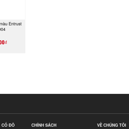
màu Entrust
NGAY
004
00₫
G CỐ ĐÔ
CHÍNH SÁCH
VỀ CHÚNG TÔI