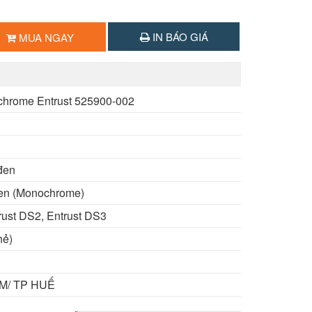
IN BÁO GIÁ
MUA NGAY
chrome Entrust 525900-002
đen
en (Monochrome)
rust DS2, Entrust DS3
hẻ)
CM/ TP HUẾ