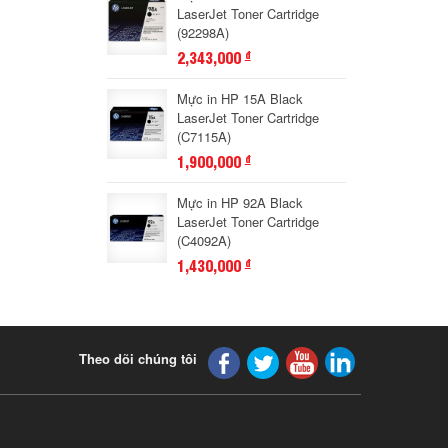
LaserJet Toner Cartridge
(92298A)
2,343,000
đ
Mực in HP 15A Black
LaserJet Toner Cartridge
(C7115A)
1,900,000
đ
Mực in HP 92A Black
LaserJet Toner Cartridge
(C4092A)
1,430,000
đ
Theo dõi chúng tôi