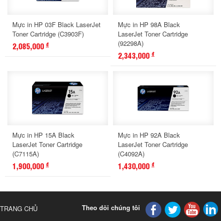
Mực in HP 03F Black LaserJet
Mực in HP 98A Black
Toner Cartridge (C3903F)
LaserJet Toner Cartridge
(92298A)
2,085,000
đ
2,343,000
đ
Mực in HP 15A Black
Mực in HP 92A Black
LaserJet Toner Cartridge
LaserJet Toner Cartridge
(C7115A)
(C4092A)
1,900,000
1,430,000
đ
đ
Theo dõi chúng tôi
TRANG CHỦ