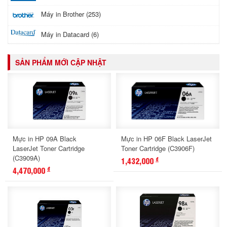
Máy in Brother (253)
Máy in Datacard (6)
SẢN PHẨM MỚI CẬP NHẬT
Mực in HP 09A Black
Mực in HP 06F Black LaserJet
LaserJet Toner Cartridge
Toner Cartridge (C3906F)
(C3909A)
1,432,000
đ
4,470,000
đ