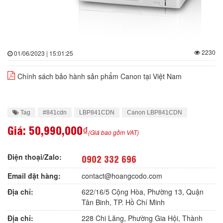
2230
01/06/2023 | 15:01:25
Chính sách bảo hành sản phẩm Canon tại Việt Nam
Tag
#841cdn
LBP841CDN
Canon LBP841CDN
Giá:
50,990,000₫
(Giá bao gồm VAT)
Điện thoại/Zalo:
0902 332 696
Email đặt hàng:
contact@hoangcodo.com
Địa chỉ:
622/16/5 Cộng Hòa, Phường 13, Quận
Tân Binh, TP. Hồ Chí Minh
Địa chỉ:
228 Chi Lăng, Phường Gia Hội, Thành