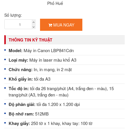
Phố Huế
Số lượng:
MUA NGAY
THÔNG TIN KỸ THUẬT
Model:
Máy in Canon LBP841Cdn
Loại máy:
Máy in laser màu khổ A3
Chức năng:
In, in mạng, in 2 mặt
Khổ giấy in:
tối đa A3
Tốc độ in:
tối đa 26 trang/phút (A4, trắng đen - màu), 15
trang/phút (A3, trắng đen - màu)
Độ phân giải:
tối đa 1.200 x 1.200 dpi
Bộ nhớ ram:
512MB
Khay giấy:
250 tờ x 1 khay, khay tay: 100 tờ