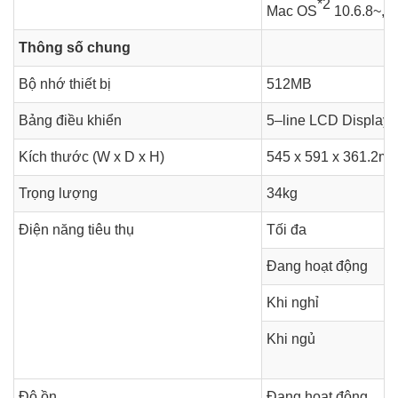
*2
Mac OS
10.6.8~, L
Thông số chung
Bộ nhớ thiết bị
512MB
Bảng điều khiển
5–line LCD Display
Kích thước (W x D x H)
545 x 591 x 361.2m
Trọng lượng
34kg
Điện năng tiêu thụ
Tối đa
Đang hoạt động
Khi nghỉ
Khi ngủ
Độ ồn
Đang hoạt động