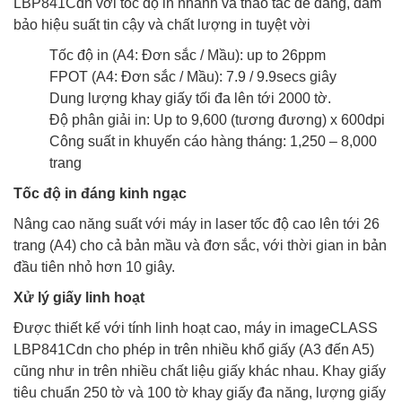
LBP841Cdn với tốc độ in nhanh và thao tác dễ dàng, đảm
bảo hiệu suất tin cậy và chất lượng in tuyệt vời
Tốc độ in (A4: Đơn sắc / Mầu): up to 26ppm
FPOT (A4: Đơn sắc / Mầu): 7.9 / 9.9secs giây
Dung lượng khay giấy tối đa lên tới 2000 tờ.
Độ phân giải in: Up to 9,600 (tương đương) x 600dpi
Công suất in khuyến cáo hàng tháng: 1,250 – 8,000
trang
Tốc độ in đáng kinh ngạc
Nâng cao năng suất với máy in laser tốc độ cao lên tới 26
trang (A4) cho cả bản mầu và đơn sắc, với thời gian in bản
đầu tiên nhỏ hơn 10 giây.
Xử lý giấy linh hoạt
Được thiết kế với tính linh hoạt cao, máy in imageCLASS
LBP841Cdn cho phép in trên nhiều khổ giấy (A3 đến A5)
cũng như in trên nhiều chất liệu giấy khác nhau. Khay giấy
tiêu chuẩn 250 tờ và 100 tờ khay giấy đa năng, lượng giấy