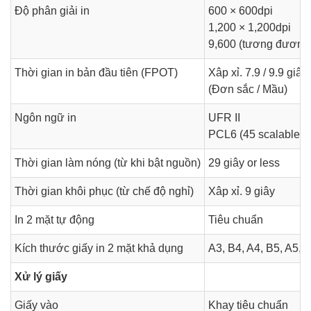
Độ phân giải in
600 × 600dpi
1,200 × 1,200dpi
9,600 (tương đương)
Thời gian in bản đầu tiên (FPOT)
Xâp xỉ. 7.9 / 9.9 giây
(Đơn sắc / Mầu)
Ngôn ngữ in
UFR II
PCL6 (45 scalable fo
Thời gian làm nóng (từ khi bật nguồn)
29 giây or less
Thời gian khôi phục (từ chế độ nghỉ)
Xâp xỉ. 9 giây
In 2 mặt tự động
Tiêu chuẩn
Kích thước giấy in 2 mặt khả dụng
A3, B4, A4, B5, A5, 
Xử lý giấy
Giấy vào
Khay tiêu chuẩn