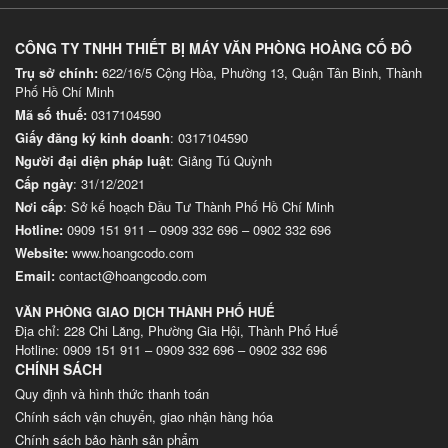
CÔNG TY TNHH THIẾT BỊ MÁY VĂN PHÒNG HOÀNG CỐ ĐÔ
Trụ sở chính:
622/16/5 Cộng Hòa, Phường 13, Quận Tân Binh, Thành
Phố Hồ Chí Minh
Mã số thuế:
0317104590
Giấy đăng ký kinh doanh
: 0317104590
Người đại diện pháp luật
: Giảng Tú Quỳnh
Cấp ngày
: 31/12/2021
Nơi cấp
: Sở kế hoạch Đầu Tư Thành Phố Hồ Chí Minh
Hotline:
0909 151 911
–
0909 332 696
–
0902 332 696
Website
:
www.hoangcodo.com
Email:
contact@hoangcodo.com
VĂN PHÒNG GIAO DỊCH THÀNH PHỐ HUẾ
Địa chỉ: 228 Chi Lăng, Phường Gia Hội, Thành Phố Huế
Hotline: 0909 151 911 – 0909 332 696 – 0902 332 696
CHÍNH SÁCH
Quy định và hình thức thanh toán
Chính sách vận chuyển, giao nhận hàng hóa
Chính sách bảo hành sản phẩm