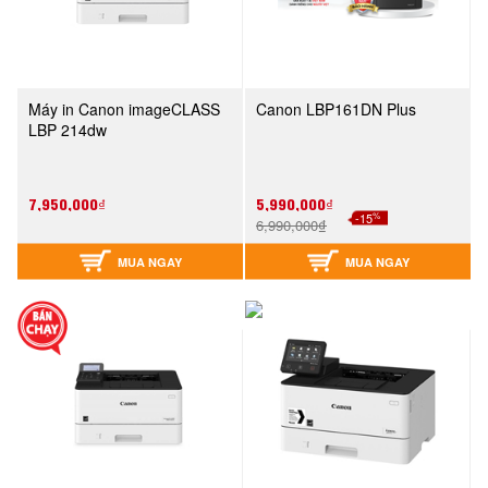
Máy in Canon imageCLASS
Canon LBP161DN Plus
LBP 214dw
7,950,000₫
5,990,000₫
%
-15
6,990,000₫
MUA NGAY
MUA NGAY