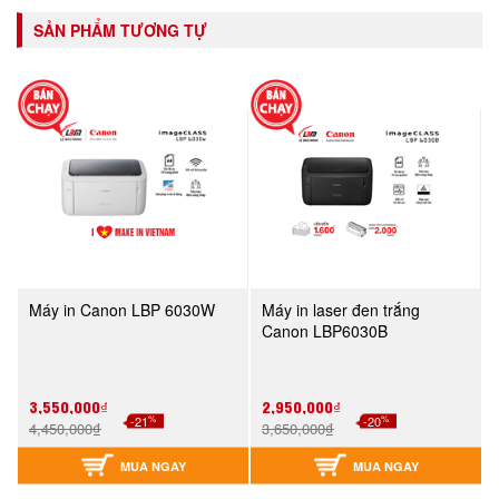
SẢN PHẨM TƯƠNG TỰ
Máy in Canon LBP 6030W
Máy in laser đen trắng
Canon LBP6030B
3,550,000₫
2,950,000₫
%
%
-21
-20
4,450,000₫
3,650,000₫
MUA NGAY
MUA NGAY