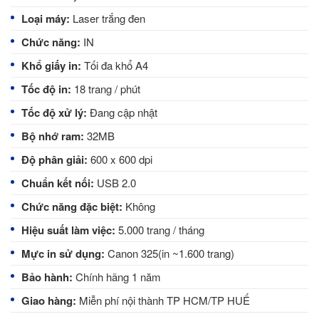
Loại máy:
Laser trắng đen
Chức năng:
IN
Khổ giấy in:
Tối đa khổ A4
Tốc độ in:
18 trang / phút
Tốc độ xử lý:
Đang cập nhật
Bộ nhớ ram:
32MB
Độ phân giải:
600 x 600 dpi
Chuẩn kết nối:
USB 2.0
Chức năng đặc biệt:
Không
Hiệu suất làm việc:
5.000 trang / tháng
Mực in sử dụng:
Canon 325(in ~1.600 trang)
Bảo hành:
Chính hãng 1 năm
Giao hàng:
Miễn phí nội thành TP HCM/TP HUẾ