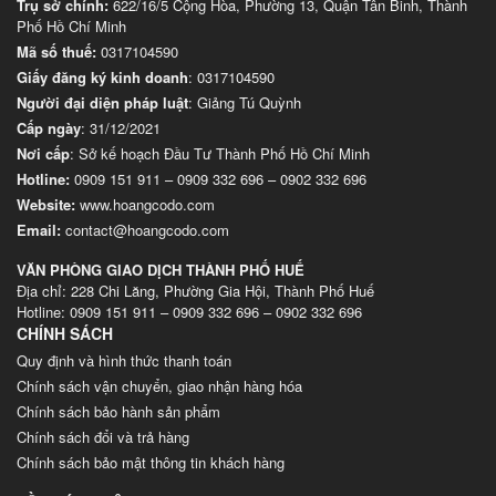
Trụ sở chính:
622/16/5 Cộng Hòa, Phường 13, Quận Tân Binh, Thành
Phố Hồ Chí Minh
Mã số thuế:
0317104590
Giấy đăng ký kinh doanh
: 0317104590
Người đại diện pháp luật
: Giảng Tú Quỳnh
Cấp ngày
: 31/12/2021
Nơi cấp
: Sở kế hoạch Đầu Tư Thành Phố Hồ Chí Minh
Hotline:
0909 151 911
–
0909 332 696
–
0902 332 696
Website
:
www.hoangcodo.com
Email:
contact@hoangcodo.com
VĂN PHÒNG GIAO DỊCH THÀNH PHỐ HUẾ
Địa chỉ: 228 Chi Lăng, Phường Gia Hội, Thành Phố Huế
Hotline: 0909 151 911 – 0909 332 696 – 0902 332 696
CHÍNH SÁCH
Quy định và hình thức thanh toán
Chính sách vận chuyển, giao nhận hàng hóa
Chính sách bảo hành sản phẩm
Chính sách đổi và trả hàng
Chính sách bảo mật thông tin khách hàng