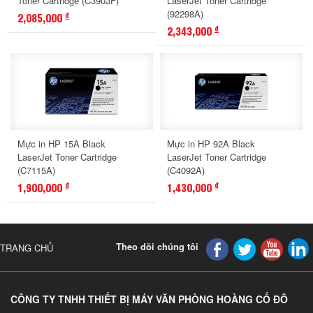
Toner Cartridge (C3903F)
LaserJet Toner Cartridge
(92298A)
2,085,000
đ
2,343,000
đ
Mực in HP 15A Black
Mực in HP 92A Black
LaserJet Toner Cartridge
LaserJet Toner Cartridge
(C7115A)
(C4092A)
1,900,000
1,430,000
đ
đ
Theo dõi chúng tôi
TRANG CHỦ
CÔNG TY TNHH THIẾT BỊ MÁY VĂN PHÒNG HOÀNG CỐ ĐÔ