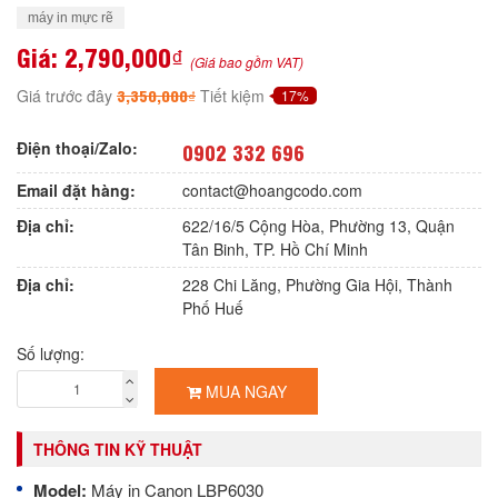
máy in mực rẽ
Giá:
2,790,000₫
(Giá bao gồm VAT)
3,350,000₫
Giá trước đây
Tiết kiệm
17%
Điện thoại/Zalo:
0902 332 696
Email đặt hàng:
contact@hoangcodo.com
Địa chỉ:
622/16/5 Cộng Hòa, Phường 13, Quận
Tân Binh, TP. Hồ Chí Minh
Địa chỉ:
228 Chi Lăng, Phường Gia Hội, Thành
Phố Huế
Số lượng:
MUA NGAY
THÔNG TIN KỸ THUẬT
Model:
Máy in Canon LBP6030