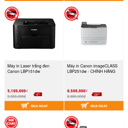
Máy in Laser trắng đen
Máy in Canon imageCLASS
Canon LBP151dw
LBP251dw - CHÍNH HÃNG
5,100,000₫
6,500,000₫
%
%
-9
-28
5,550,000₫
8,990,000₫
MUA NGAY
MUA NGAY