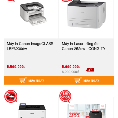
Máy in Canon imageCLASS
Máy in Laser trắng đen
LBP6230dw
Canon 252dw - CÔNG TY
5,590,000₫
5,990,000₫
%
-4
6,230,000₫
MUA NGAY
MUA NGAY