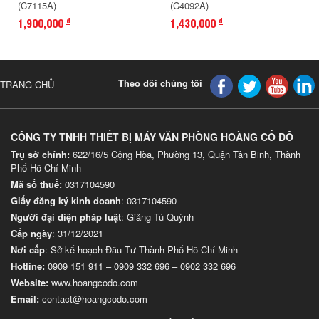
(C7115A)
(C4092A)
1,900,000
1,430,000
đ
đ
Theo dõi chúng tôi
TRANG CHỦ
CÔNG TY TNHH THIẾT BỊ MÁY VĂN PHÒNG HOÀNG CỐ ĐÔ
Trụ sở chính:
622/16/5 Cộng Hòa, Phường 13, Quận Tân Binh, Thành
Phố Hồ Chí Minh
Mã số thuế:
0317104590
Giấy đăng ký kinh doanh
: 0317104590
Người đại diện pháp luật
: Giảng Tú Quỳnh
Cấp ngày
: 31/12/2021
Nơi cấp
: Sở kế hoạch Đầu Tư Thành Phố Hồ Chí Minh
Hotline:
0909 151 911
–
0909 332 696
–
0902 332 696
Website
:
www.hoangcodo.com
Email:
contact@hoangcodo.com