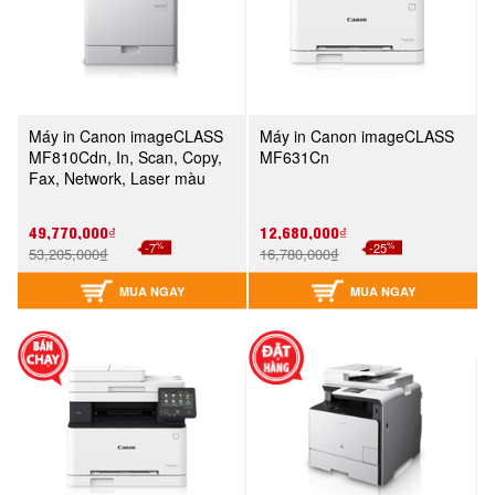
Máy in Canon imageCLASS
Máy in Canon imageCLASS
MF810Cdn, In, Scan, Copy,
MF631Cn
Fax, Network, Laser màu
49,770,000₫
12,680,000₫
%
%
-7
-25
53,205,000₫
16,780,000₫
MUA NGAY
MUA NGAY