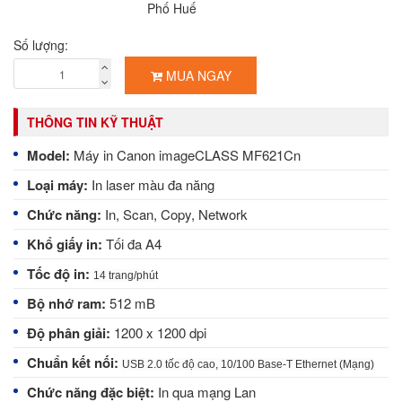
Phố Huế
Số lượng:
MUA NGAY
THÔNG TIN KỸ THUẬT
Model:
Máy in Canon imageCLASS MF621Cn
Loại máy:
In laser màu đa năng
Chức năng:
In, Scan, Copy, Network
Khổ giấy in:
Tối đa A4
Tốc độ in:
14 trang/phút
Bộ nhớ ram:
512 mB
Độ phân giải:
1200 x 1200 dpi
Chuẩn kết nối:
USB 2.0 tốc độ cao, 10/100 Base-T Ethernet (Mạng)
Chức năng đặc biệt:
In qua mạng Lan