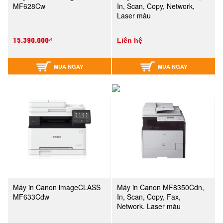
MF628Cw
In, Scan, Copy, Network,
Laser màu
15,390,000₫
Liên hệ
MUA NGAY
MUA NGAY
Máy in Canon imageCLASS
Máy in Canon MF8350Cdn,
MF633Cdw
In, Scan, Copy, Fax,
Network. Laser màu