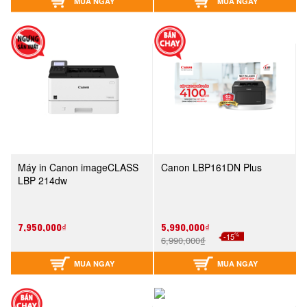
MUA NGAY
MUA NGAY
Máy in Canon imageCLASS
Canon LBP161DN Plus
LBP 214dw
7,950,000₫
5,990,000₫
%
-15
6,990,000₫
MUA NGAY
MUA NGAY