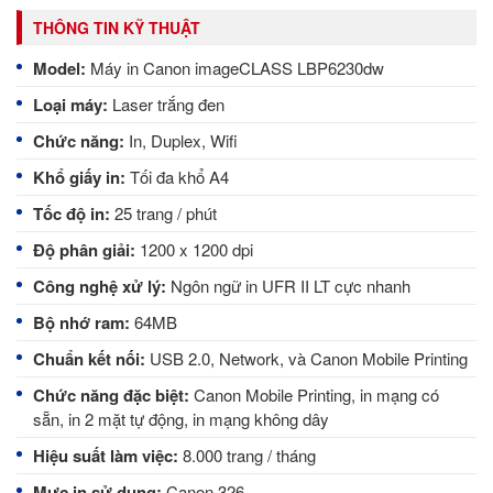
THÔNG TIN KỸ THUẬT
Model:
Máy in Canon imageCLASS LBP6230dw
Loại máy:
Laser trắng đen
Chức năng:
In, Duplex, Wifi
Khổ giấy in:
Tối đa khổ A4
Tốc độ in:
25 trang / phút
Độ phân giải:
1200 x 1200 dpi
Công nghệ xử lý:
Ngôn ngữ in UFR II LT cực nhanh
Bộ nhớ ram:
64MB
Chuẩn kết nối:
USB 2.0, Network, và Canon Mobile Printing
Chức năng đặc biệt:
Canon Mobile Printing, in mạng có
sẵn, in 2 mặt tự động, in mạng không dây
Hiệu suất làm việc:
8.000 trang / tháng
Mực in sử dụng:
Canon 326