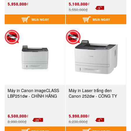
5,950,000₫
5,100,000₫
%
-9
5,550,000₫
MUA NGAY
MUA NGAY
Máy in Canon imageCLASS
Máy in Laser trắng đen
LBP251dw - CHÍNH HÃNG
Canon 252dw - CÔNG TY
6,500,000₫
5,990,000₫
%
%
-28
-4
8,990,000₫
6,230,000₫