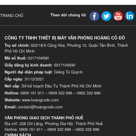
Theo dõi chúng tôi
TRANG CHỦ
CÔNG TY TNHH THIẾT BỊ MÁY VĂN PHÒNG HOÀNG CỐ ĐÔ
Trụ sở chính:
622/16/5 Cộng Hòa, Phường 13, Quận Tân Binh, Thành
Phố Hồ Chí Minh
Mã số thuế:
0317104590
Giấy đăng ký kinh doanh
: 0317104590
Người đại diện pháp luật
: Giảng Tú Quỳnh
Cấp ngày
: 31/12/2021
Nơi cấp
: Sở kế hoạch Đầu Tư Thành Phố Hồ Chí Minh
Hotline:
0909 151 911
–
0909 332 696
–
0902 332 696
Website
:
www.hoangcodo.com
Email:
contact@hoangcodo.com
VĂN PHÒNG GIAO DỊCH THÀNH PHỐ HUẾ
Địa chỉ: 228 Chi Lăng, Phường Gia Hội, Thành Phố Huế
Hotline: 0909 151 911 – 0909 332 696 – 0902 332 696
CHÍNH SÁCH