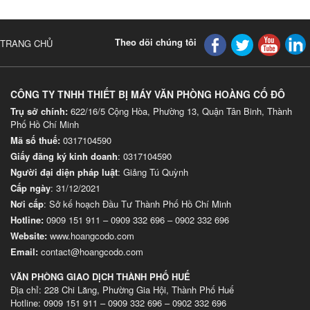
Theo dõi chúng tôi
TRANG CHỦ
CÔNG TY TNHH THIẾT BỊ MÁY VĂN PHÒNG HOÀNG CỐ ĐÔ
Trụ sở chính:
622/16/5 Cộng Hòa, Phường 13, Quận Tân Binh, Thành
Phố Hồ Chí Minh
Mã số thuế:
0317104590
Giấy đăng ký kinh doanh
: 0317104590
Người đại diện pháp luật
: Giảng Tú Quỳnh
Cấp ngày
: 31/12/2021
Nơi cấp
: Sở kế hoạch Đầu Tư Thành Phố Hồ Chí Minh
Hotline:
0909 151 911
–
0909 332 696
–
0902 332 696
Website
:
www.hoangcodo.com
Email:
contact@hoangcodo.com
VĂN PHÒNG GIAO DỊCH THÀNH PHỐ HUẾ
Địa chỉ: 228 Chi Lăng, Phường Gia Hội, Thành Phố Huế
Hotline: 0909 151 911 – 0909 332 696 – 0902 332 696