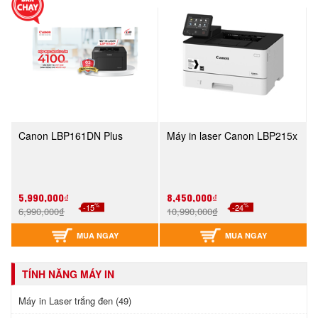
Canon LBP161DN Plus
Máy in laser Canon LBP215x
5,990,000₫
8,450,000₫
%
%
-15
-24
6,990,000₫
10,990,000₫
MUA NGAY
MUA NGAY
TÍNH NĂNG MÁY IN
Máy in Laser trắng đen (49)