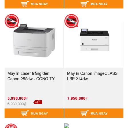
MUA NGAY
MUA NGAY
Máy in Laser trắng đen
Máy in Canon imageCLASS
Canon 252dw - CÔNG TY
LBP 214dw
5,990,000₫
7,950,000₫
%
-4
6,230,000₫
MUA NGAY
MUA NGAY