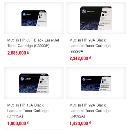
Mực in HP 03F Black LaserJet
Mực in HP 98A Black
Toner Cartridge (C3903F)
LaserJet Toner Cartridge
(92298A)
2,085,000
đ
2,343,000
đ
Mực in HP 15A Black
Mực in HP 92A Black
LaserJet Toner Cartridge
LaserJet Toner Cartridge
(C7115A)
(C4092A)
1,900,000
1,430,000
đ
đ