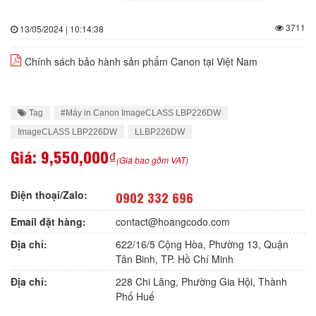
3711
13/05/2024 | 10:14:38
Chính sách bảo hành sản phẩm Canon tại Việt Nam
Tag
#Máy in Canon ImageCLASS LBP226DW
ImageCLASS LBP226DW
LLBP226DW
Giá:
9,550,000₫
(Giá bao gồm VAT)
Điện thoại/Zalo:
0902 332 696
Email đặt hàng:
contact@hoangcodo.com
Địa chỉ:
622/16/5 Cộng Hòa, Phường 13, Quận
Tân Binh, TP. Hồ Chí Minh
Địa chỉ:
228 Chi Lăng, Phường Gia Hội, Thành
Phố Huế