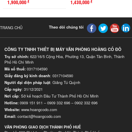
1,900,000
1,430,000
đ
đ
Theo dõi chúng tôi
TRANG CHỦ
CÔNG TY TNHH THIẾT BỊ MÁY VĂN PHÒNG HOÀNG CỐ ĐÔ
Trụ sở chính:
622/16/5 Cộng Hòa, Phường 13, Quận Tân Binh, Thành
Phố Hồ Chí Minh
Mã số thuế:
0317104590
Giấy đăng ký kinh doanh
: 0317104590
Người đại diện pháp luật
: Giảng Tú Quỳnh
Cấp ngày
: 31/12/2021
Nơi cấp
: Sở kế hoạch Đầu Tư Thành Phố Hồ Chí Minh
Hotline:
0909 151 911
–
0909 332 696
–
0902 332 696
Website
:
www.hoangcodo.com
Email:
contact@hoangcodo.com
VĂN PHÒNG GIAO DỊCH THÀNH PHỐ HUẾ