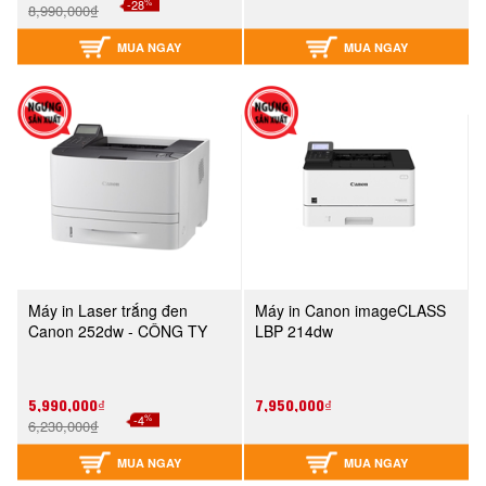
%
-28
8,990,000₫
MUA NGAY
MUA NGAY
Máy in Laser trắng đen
Máy in Canon imageCLASS
Canon 252dw - CÔNG TY
LBP 214dw
5,990,000₫
7,950,000₫
%
-4
6,230,000₫
MUA NGAY
MUA NGAY