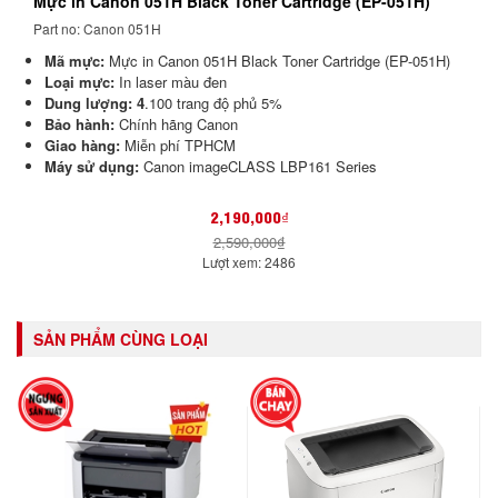
Mực in Canon 051H Black Toner Cartridge (EP-051H)
Part no: Canon 051H
Mã mực:
Mực in Canon 051H Black Toner Cartridge (EP-051H)
Loại mực:
In laser màu đen
Dung lượng: 4
.100 trang độ phủ 5%
Bảo hành:
Chính hãng Canon
Giao hàng:
Miễn phí TPHCM
Máy sử dụng:
Canon imageCLASS LBP161 Series
2,190,000₫
2,590,000₫
Lượt xem: 2486
SẢN PHẨM CÙNG LOẠI