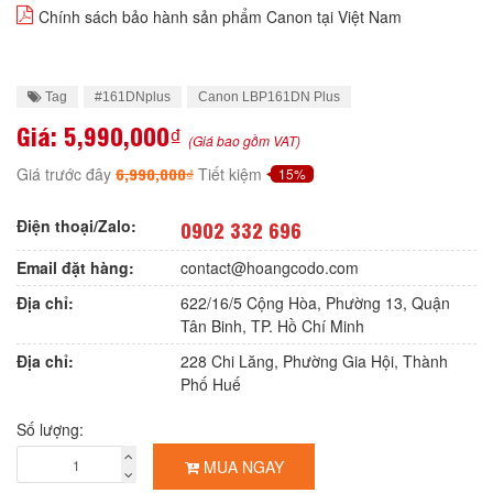
Chính sách bảo hành sản phẩm Canon tại Việt Nam
Tag
#161DNplus
Canon LBP161DN Plus
Giá:
5,990,000₫
(Giá bao gồm VAT)
6,990,000₫
Giá trước đây
Tiết kiệm
15%
Điện thoại/Zalo:
0902 332 696
Email đặt hàng:
contact@hoangcodo.com
Địa chỉ:
622/16/5 Cộng Hòa, Phường 13, Quận
Tân Binh, TP. Hồ Chí Minh
Địa chỉ:
228 Chi Lăng, Phường Gia Hội, Thành
Phố Huế
Số lượng:
MUA NGAY