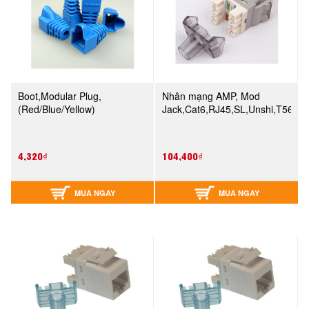
Boot,Modular Plug,
Nhân mạng AMP, Mod
(Red/Blue/Yellow)
Jack,Cat6,RJ45,SL,Unshi,T568A/
4,320₫
104,400₫
MUA NGAY
MUA NGAY