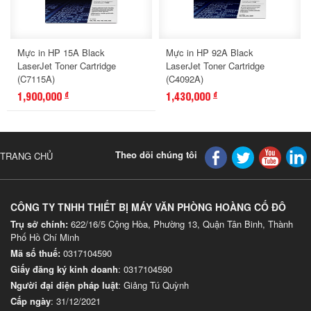
Mực in HP 15A Black
Mực in HP 92A Black
LaserJet Toner Cartridge
LaserJet Toner Cartridge
(C7115A)
(C4092A)
1,900,000
1,430,000
đ
đ
Theo dõi chúng tôi
TRANG CHỦ
CÔNG TY TNHH THIẾT BỊ MÁY VĂN PHÒNG HOÀNG CỐ ĐÔ
Trụ sở chính:
622/16/5 Cộng Hòa, Phường 13, Quận Tân Binh, Thành
Phố Hồ Chí Minh
Mã số thuế:
0317104590
Giấy đăng ký kinh doanh
: 0317104590
Người đại diện pháp luật
: Giảng Tú Quỳnh
Cấp ngày
: 31/12/2021