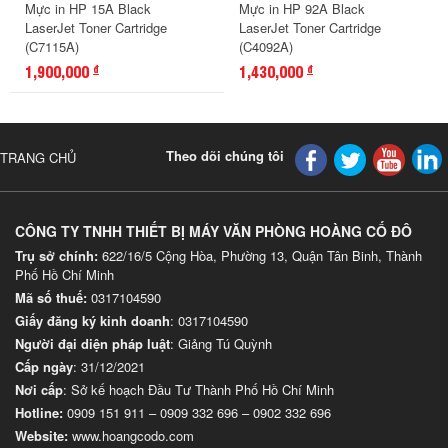
Mực in HP 15A Black
Mực in HP 92A Black
LaserJet Toner Cartridge
LaserJet Toner Cartridge
(C7115A)
(C4092A)
1,900,000
1,430,000
đ
đ
Theo dõi chúng tôi
TRANG CHỦ
CÔNG TY TNHH THIẾT BỊ MÁY VĂN PHÒNG HOÀNG CỐ ĐÔ
Trụ sở chính:
622/16/5 Cộng Hòa, Phường 13, Quận Tân Binh, Thành
Phố Hồ Chí Minh
Mã số thuế:
0317104590
Giấy đăng ký kinh doanh
: 0317104590
Người đại diện pháp luật
: Giảng Tú Quỳnh
Cấp ngày
: 31/12/2021
Nơi cấp
: Sở kế hoạch Đầu Tư Thành Phố Hồ Chí Minh
Hotline:
0909 151 911
–
0909 332 696
–
0902 332 696
Website
:
www.hoangcodo.com