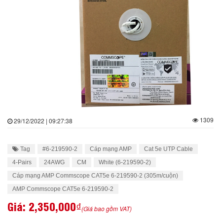
1309
29/12/2022 | 09:27:38
Tag
#6-219590-2
Cáp mạng AMP
Cat 5e UTP Cable
4-Pairs
24AWG
CM
White (6-219590-2)
Cáp mạng AMP Commscope CAT5e 6-219590-2 (305m/cuộn)
AMP Commscope CAT5e 6-219590-2
Giá:
2,350,000₫
(Giá bao gồm VAT)